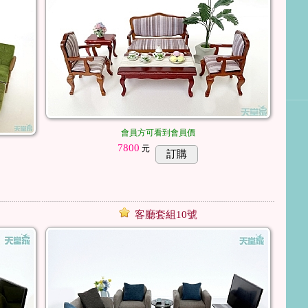
會員方可看到會員價
7800
元
訂購
客廳套組10號