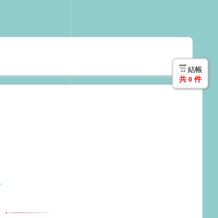
結帳
共
0
件