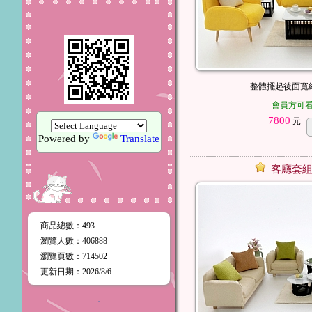
整體擺起後面寬約
會員方可
7800
元
Powered by
Translate
客廳套組
商品總數
：493
瀏覽人數
：
406888
瀏覽頁數
：
714502
更新日期
：2026/8/6
．