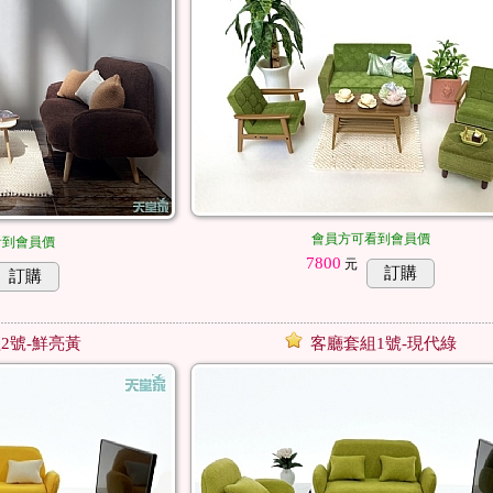
會員方可看到會員價
看到會員價
7800
元
訂購
訂購
2號-鮮亮黃
客廳套組1號-現代綠