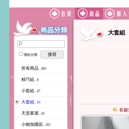
大套組
搜尋
僅此分類
所有商品
...493
精巧組
...6
小套組
...47
大套組
...10
客廳
天堂家屋
...65
小物加購區
...261