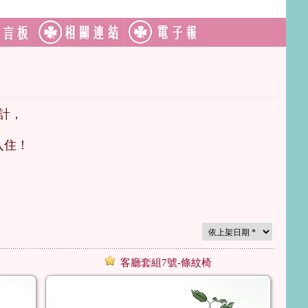
計，
入住！
客廳套組7號-條紋椅