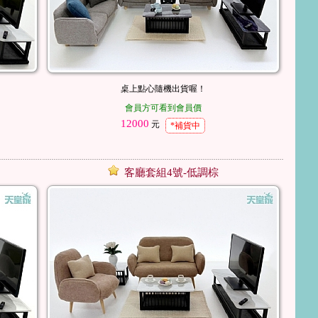
桌上點心隨機出貨喔！
會員方可看到會員價
12000
元
*補貨中
客廳套組4號-低調棕