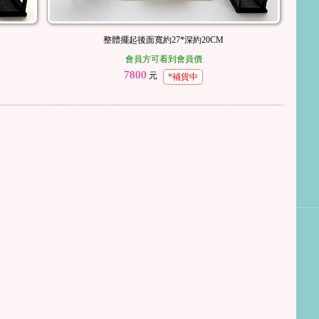
整體擺起後面寬約27*深約20CM
會員方可看到會員價
7800
元
*補貨中