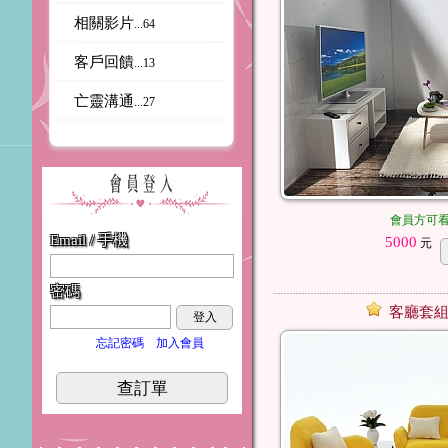
相關影片
...64
客戶回饋
...13
亡靈溝通
...27
會員方可
Email / 手機
5000
元
密碼
客廳套組
登入
忘記密碼
加入會員
查訂單