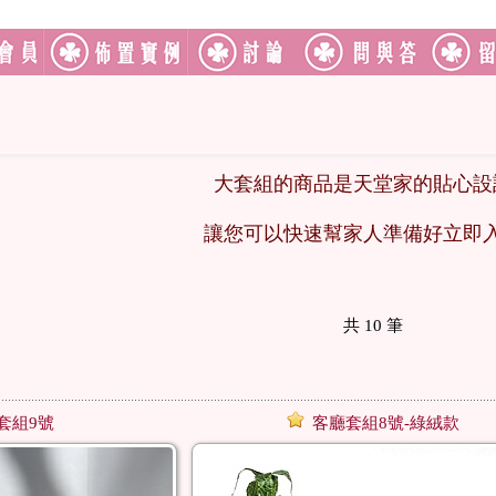
大套組的商品是天堂家的貼心設
讓您可以快速幫家人準備好立即
共
10
筆
套組9號
客廳套組8號-綠絨款