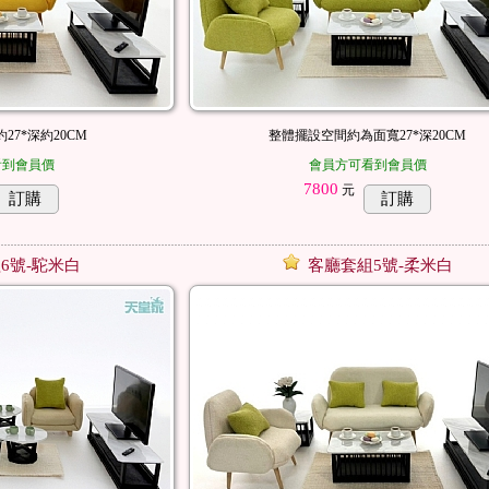
27*深約20CM
整體擺設空間約為面寬27*深20CM
看到會員價
會員方可看到會員價
7800
元
訂購
訂購
6號-駝米白
客廳套組5號-柔米白