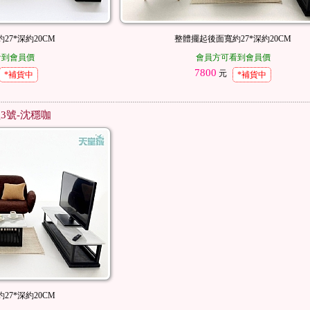
27*深約20CM
整體擺起後面寬約27*深約20CM
看到會員價
會員方可看到會員價
7800
元
*補貨中
*補貨中
3號-沈穩咖
27*深約20CM