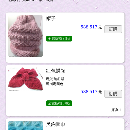
帽子
588
517
元
訂購
全館折扣
8.8折
紅色蝶領
現貨有紅.紫
可指定顏色
588
517
元
訂購
全館折扣
8.8折
庫存
1
尺鉤圍巾