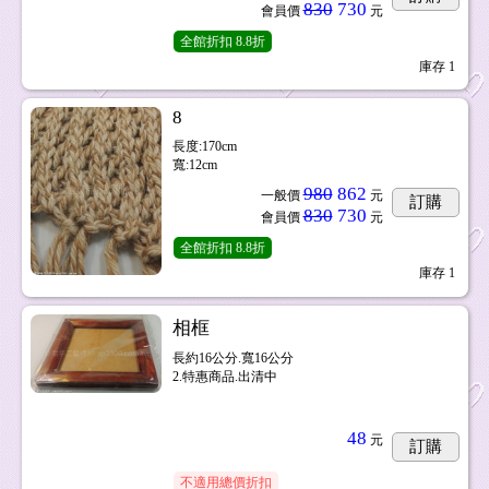
830
730
會員價
元
全館折扣
8.8折
庫存
1
8
長度:170cm
寬:12cm
980
862
一般價
元
訂購
830
730
會員價
元
全館折扣
8.8折
庫存
1
相框
長約16公分.寬16公分
2.特惠商品.出清中
48
元
訂購
不適用總價折扣