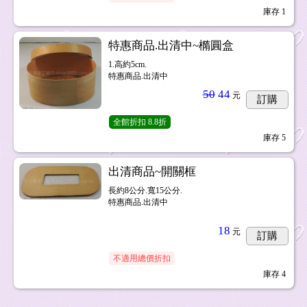
庫存
1
特惠商品.出清中~橢圓盒
1.高約5cm.
特惠商品.出清中
50
44
元
訂購
全館折扣
8.8折
庫存
5
出清商品~開關框
長約8公分.寬15公分.
特惠商品.出清中
18
元
訂購
不適用總價折扣
庫存
4