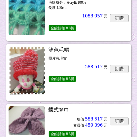
毛線成分；Acrylic100%
長度:150cm
1088
957
元
訂購
全館折扣
8.8折
雙色毛帽
照片有現貨
588
517
元
訂購
全館折扣
8.8折
蝶式領巾
588
517
一般價
元
訂購
450
396
會員價
元
全館折扣
8.8折