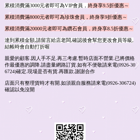
累積消費滿3000元者即可為VIP會員，
終身享9.5折優惠～
累積消費滿8000元者即可為珍珠會員，終身享9折優惠～
累積消費滿20000元者即可為鑽石會員，終身享8.5折優惠～
達到累積金額,請留言給店老闆,確認後會幫您更改會員等級,
結帳時會自動打折喔
親愛的顧客.因人手不足.再三考慮.暫時店面不營業.已將價格
作最優惠的調降.請盡量網路訂貨.如有不便敬請來電(0926-30
6724)確定.現場是否有貨.再匯款.謝謝合作
店面只有整理貨時才有開.如須親自服務請來電(0926-306724)
確認以免沒開