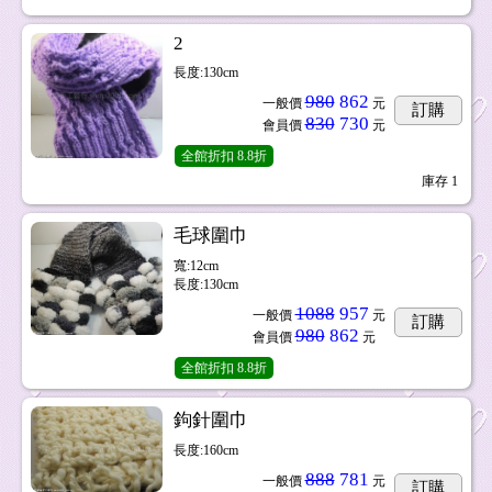
2
長度:130cm
980
862
一般價
元
訂購
830
730
會員價
元
全館折扣
8.8折
庫存
1
毛球圍巾
寬:12cm
長度:130cm
1088
957
一般價
元
訂購
980
862
會員價
元
全館折扣
8.8折
鉤針圍巾
長度:160cm
888
781
一般價
元
訂購