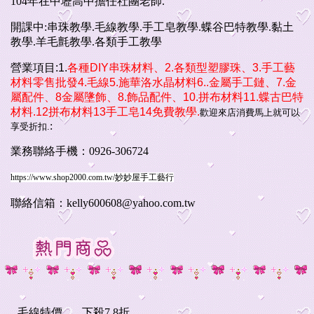
104年在中壢高中擔任社團老師.
開課中:串珠教學.毛線教學.手工皂教學.蝶谷巴特教學.黏土
教學.羊毛氈教學.各類手工教學
營業項目:1.
各種DIY串珠材料、2.各類型塑膠珠、3.手工藝
材料零售批發4.毛線5.施華洛水晶材料6..金屬手工鏈、7.金
屬配件、8金屬墬飾、8.飾品配件、10.
拼布材料11.蝶古巴特
材料.12拼布材料13手工皂14
免費教學.
歡迎來店消費馬上就可以
:
享受折扣.
業務聯絡手機：0926-306724
https://www.shop2000.com.tw/妙妙屋手工藝行
聯絡信箱：kelly
600608
@yahoo.com.tw
毛線特價.......下殺7.8折