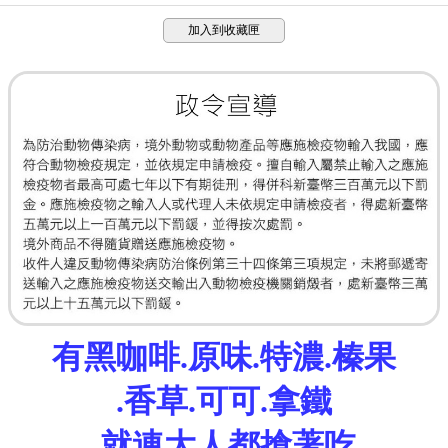
加入到收藏匣
有黑咖啡.原味.特濃.榛果
.香草
.可可.
拿鐵
就連大人都搶著吃