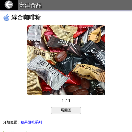
宏津食品
綜合咖啡糖
1 / 1
展開圖
分類位置
：
糖果餅乾系列