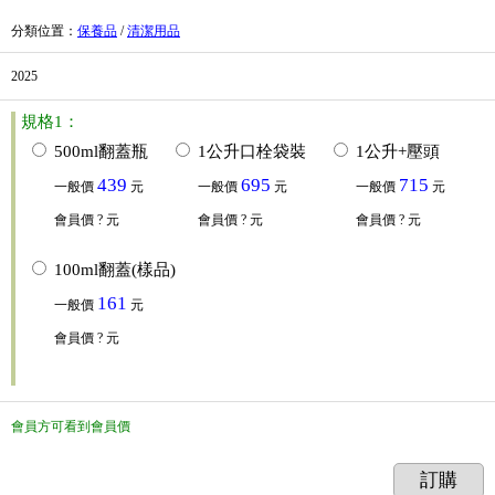
分類位置
：
保養品
/
清潔用品
2025
規格1：
500ml翻蓋瓶
1公升口栓袋裝
1公升+壓頭
439
695
715
一般價
元
一般價
元
一般價
元
會員價
? 元
會員價
? 元
會員價
? 元
100ml翻蓋(樣品)
161
一般價
元
會員價
? 元
會員方可看到會員價
訂購