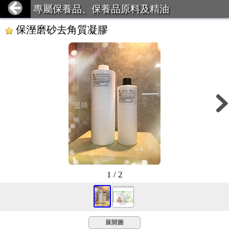
專屬保養品、保養品原料及精油
保溼磨砂去角質凝膠
1 / 2
展開圖