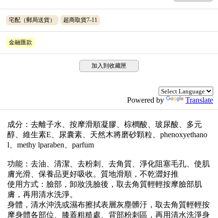
宅配（郵局送貨）
超商取貨7-11
金融匯款
加入到收藏匣
Powered by
Translate
成分：去離子水、按摩滑順凝膠、棕櫚酸、玻尿酸、多元
醇、維生素E、尿囊素、天然木將磨砂顆粒、phenoxyethano
l、methy lparaben、parfum
功能：去油、清潔、去粉刺、去角質、淨化阻塞毛孔、使肌
膚光滑、保養品更好吸收。質地滑順，不乾澀好推
使用方式：臉部，卸妝洗臉後，取去角質輕輕按摩臉部肌
膚，再用清水洗淨。
身體，清水沖洗或濕布擦拭表層灰塵髒汙，取去角質輕輕按
摩身體各部位、膝蓋粗糙處、背部粉刺區，再用清水洗淨身