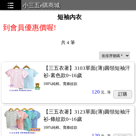
小三五e購商城
短袖內衣
到會員優惠價喔!
共
4
筆
【三五衣著】3103單面(薄)圓領短袖汗
衫-素色款0~16歲
100%純棉。寬條紋款
120
元...
等
訂購
【三五衣著】3123單面(薄)圓領短袖汗
衫-條紋款0~16歲
100%純棉。寬條紋款
120