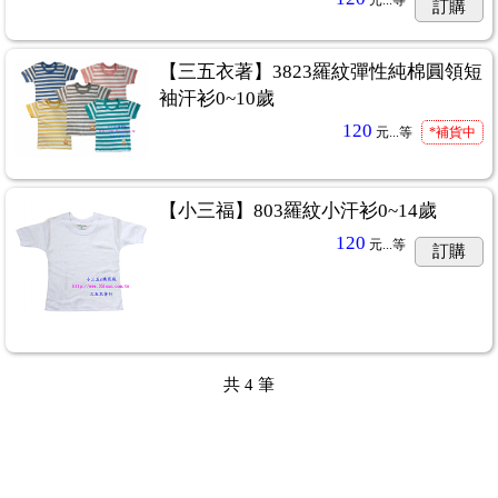
元...
等
訂購
【三五衣著】3823羅紋彈性純棉圓領短
袖汗衫0~10歲
120
元...
等
*補貨中
【小三福】803羅紋小汗衫0~14歲
120
元...
等
訂購
共
4
筆