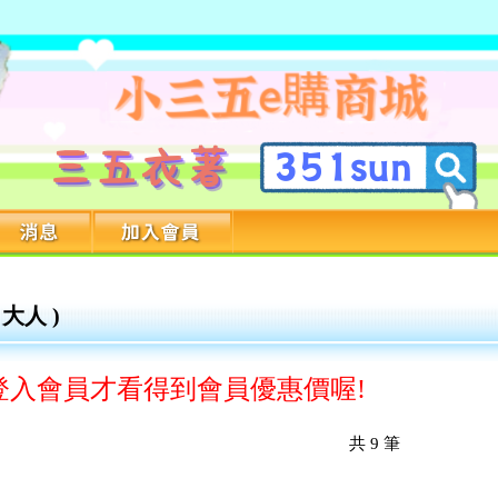
 大人 )
會員才看得到會員優惠價喔!
共
9
筆