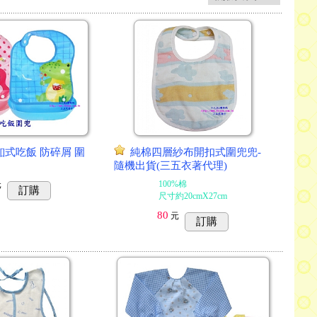
釦式吃飯 防碎屑 圍
純棉四層紗布開扣式圍兜兜-
隨機出貨(三五衣著代理)
100%棉
元
訂購
尺寸約20cmX27cm
80
元
訂購