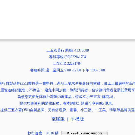
三五衣著行 統編: 41376389
客服專線:(02)2228-1794
LINE ID:22281794
客服時間:週一至周五 9:00~12:00 下午 1:00~5:00
著行自製品牌(351)秉持著一貫堅持，產品上要求使用最好的材質，做工上最嚴格的品
層管道經銷販售，不廣告； 避免中間加價，剝削消費者，務求讓消費者花最低費用
為使您更便於購買台灣製內著產品，特成立小三五衣e購商城 。
提供您更便利的購物服務。在本網站訂購還可享有9折優惠。
提供三五衣著(351)自製品牌、另有舒適牌、童馨、小三福、一王美、韓製等品牌供
電腦版
|
手機版
執行速度
：0.016
秒