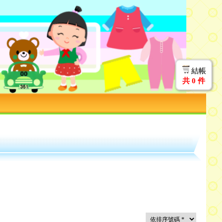
結帳
共
0
件