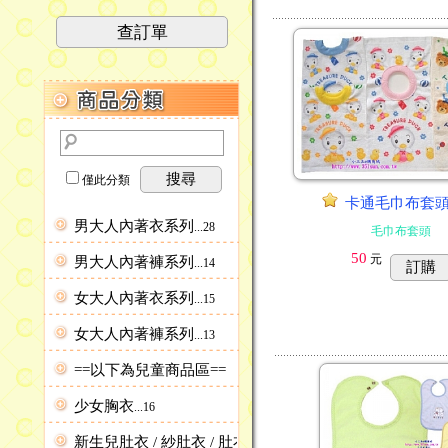
查訂單
搜尋
僅此分類
卡通毛巾布套
男大人內著衣系列
...28
毛巾布套頭
50
元
男大人內著褲系列
...14
訂購
女大人內著衣系列
...15
女大人內著褲系列
...13
==以下為兒童商品區==
少女胸衣
...16
新生兒肚衣 / 紗肚衣 / 肚衣套裝
...9