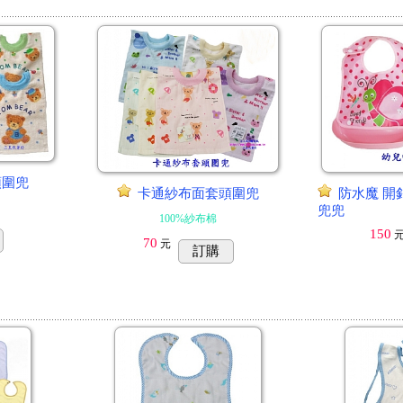
頭圍兜
卡通紗布面套頭圍兜
防水魔 開
兜兜
100%紗布棉
150
70
元
訂購