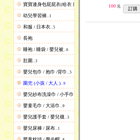
寶寶連身包屁屁衣(哈衣 爬服)
...4
100
元
訂購
幼兒學習褲
...1
和服 / 日本衣
...5
長袍
睡袍 / 睡袋 / 嬰兒被
...6
肚圍
...3
嬰兒包巾 / 抱巾 /背巾
...5
圍兜 (小孩 / 大人 )
...9
嬰兒紗布洗澡巾 / 小手巾
...4
嬰童毛巾 / 大浴巾
...9
嬰兒護手套 / 嬰兒襪
...3
嬰兒尿褲 / 尿布
...1
嬰童枕頭 / 學步帽
...8