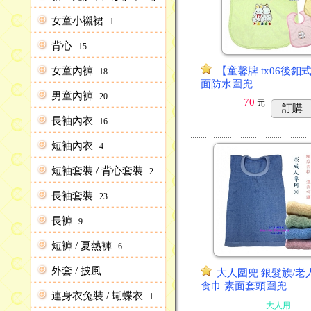
女童小襯裙
...1
背心
...15
女童內褲
【童馨牌 tx06後釦
...18
面防水圍兜
男童內褲
...20
70
元
訂購
長袖內衣
...16
短袖內衣
...4
短袖套裝 / 背心套裝
...2
長袖套裝
...23
長褲
...9
短褲 / 夏熱褲
...6
外套 / 披風
大人圍兜 銀髮族/老人
食巾 素面套頭圍兜
連身衣兔裝 / 蝴蝶衣
...1
大人用