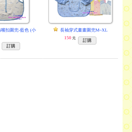
嘴扣圍兜-藍色 (小
長袖穿式畫畫圍兜M~XL
150
元
訂購
訂購