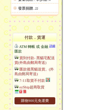
發票捐贈
...22
付款．貨運
詳細
ATM 轉帳 或 金融
匯款
貨到付款- 黑貓宅配送
貨(外島由郵局寄送)
匯款後黑貓送貨。(外
島由郵局寄送)
7-11取貨不付款
ezShip超商取貨
購物900元免運費