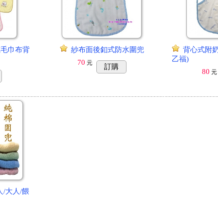
式毛巾布背
紗布面後釦式防水圍兜
背心式附奶
乙福)
70
元
訂購
80
元
/大人/餵