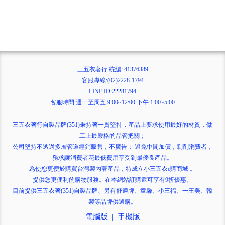
三五衣著行 統編: 41376389
客服專線:(02)2228-1794
LINE ID:22281794
客服時間:週一至周五 9:00~12:00 下午 1:00~5:00
三五衣著行自製品牌(351)秉持著一貫堅持，產品上要求使用最好的材質，做
工上最嚴格的品管把關；
公司堅持不透過多層管道經銷販售，不廣告； 避免中間加價，剝削消費者，
務求讓消費者花最低費用享受到最優良產品。
為使您更便於購買台灣製內著產品，特成立小三五衣e購商城 。
提供您更便利的購物服務。在本網站訂購還可享有9折優惠。
目前提供三五衣著(351)自製品牌、另有舒適牌、童馨、小三福、一王美、韓
製等品牌供選購。
電腦版
|
手機版