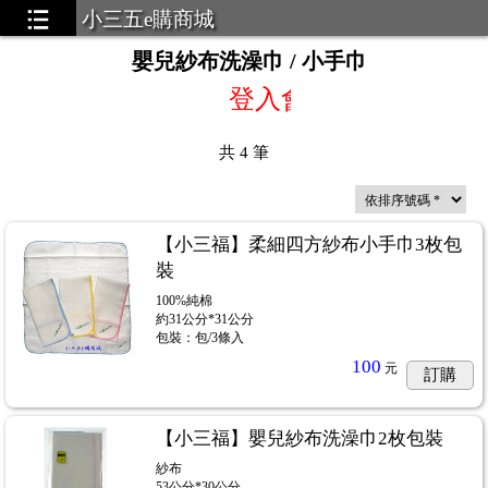
小三五e購商城
嬰兒紗布洗澡巾 / 小手巾
登入會員才看得到會員
共
4
筆
【小三福】柔細四方紗布小手巾3枚包
裝
100%純棉
約31公分*31公分
包裝：包/3條入
100
元
訂購
【小三福】嬰兒紗布洗澡巾2枚包裝
紗布
53公分*30公分