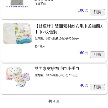
可當手帕
100
元
訂購
【舒適牌】雙面素材紗布毛巾柔細四方
手巾2枚包裝
台灣製。100%純棉 ,30公分*30公分
包/2條入
160
元
訂購
雙面素材紗布毛巾小手巾
台灣製。100%純棉 ,26公分*26公分
40
元
訂購
共
4
筆