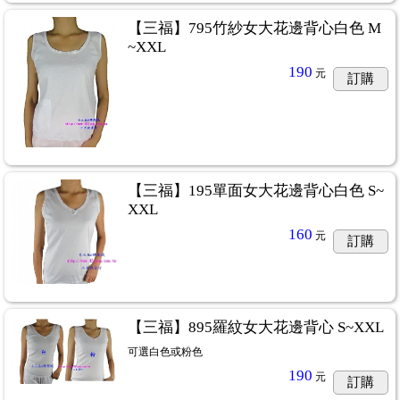
【三福】795竹紗女大花邊背心白色 M
~XXL
190
元
訂購
【三福】195單面女大花邊背心白色 S~
XXL
160
元
訂購
【三福】895羅紋女大花邊背心 S~XXL
可選白色或粉色
190
元
訂購