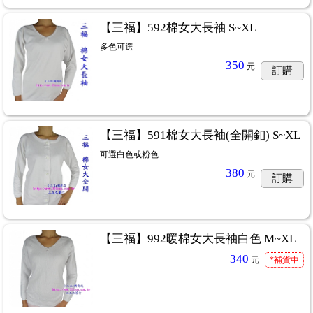
【三福】592棉女大長袖 S~XL
多色可選
350
元
訂購
【三福】591棉女大長袖(全開釦) S~XL
可選白色或粉色
380
元
訂購
【三福】992暖棉女大長袖白色 M~XL
340
元
*補貨中