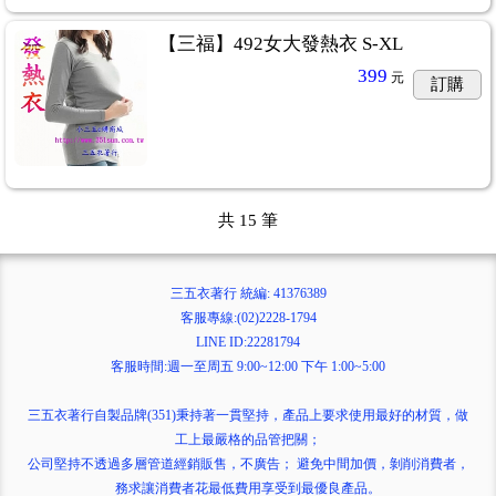
【三福】492女大發熱衣 S-XL
399
元
訂購
共
15
筆
三五衣著行 統編: 41376389
客服專線:(02)2228-1794
LINE ID:22281794
客服時間:週一至周五 9:00~12:00 下午 1:00~5:00
三五衣著行自製品牌(351)秉持著一貫堅持，產品上要求使用最好的材質，做
工上最嚴格的品管把關；
公司堅持不透過多層管道經銷販售，不廣告； 避免中間加價，剝削消費者，
務求讓消費者花最低費用享受到最優良產品。