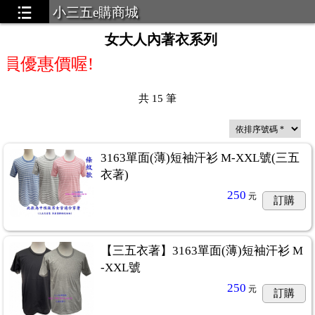
小三五e購商城
女大人內著衣系列
員優惠價喔!
共
15
筆
3163單面(薄)短袖汗衫 M-XXL號(三五
衣著)
250
元
訂購
【三五衣著】3163單面(薄)短袖汗衫 M
-XXL號
250
元
訂購