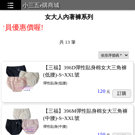
小三五e購商城
女大人內著褲系列
員優惠價喔!
共
13
筆
【三福】396D彈性貼身棉女大三角褲
(低腰)-S~XXL號
彈性貼身(低腰)
120
元
訂購
【三福】396M彈性貼身棉女大三角褲
(中腰)-S~XXL號
彈性貼身(中腰)
150