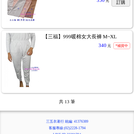
350
元
訂購
【三福】999暖棉女大長褲 M~XL
340
元
*補貨中
共
13
筆
三五衣著行 統編: 41376389
客服專線:(02)2228-1794