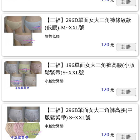
元
訂購
【三福】296D單面女大三角褲條紋款
(低腰)-M~XXL號
薄棉低腰
120
元
訂購
【三福】196單面女大三角褲高腰(小版
鬆緊帶)S~XXL號
小版鬆緊帶
120
元
訂購
【三福】296B單面女大三角褲高腰(中
版鬆緊帶) S~XXL號
中版鬆緊帶
120
元
訂購