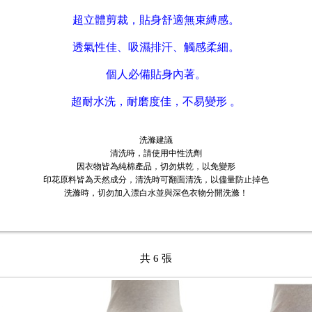
超立體剪裁，貼身舒適無束縛感。
透氣性佳、吸濕排汗、觸感柔細。
個人必備貼身內著。
超耐水洗，耐磨度佳，不易變形 。
洗滌建議
清洗時，請使用中性洗劑
因衣物皆為純棉產品，切勿烘乾，以免變形
印花原料皆為天然成分，清洗時可翻面清洗，以儘量防止掉色
洗滌時，切勿加入漂白水並與深色衣物分開洗滌！
共 6 張