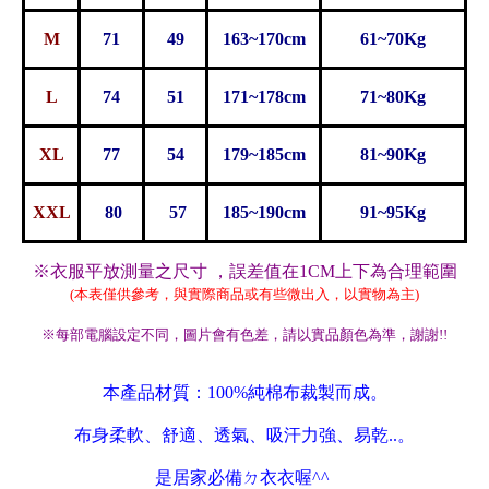
M
71
49
163~170cm
61~70Kg
L
74
51
171~178cm
71~80Kg
XL
77
54
179~185cm
81~90Kg
XXL
80
57
185~190cm
91~95Kg
※衣服平放測量之尺寸 ，誤差值在1CM上下為合理範圍
(本表僅供參考，與實際商品或有些微出入，以實
物
為主)
※每部電腦設定不同，圖片會有色差，請以實品顏色為準，謝謝!!
本產品材質：100%純棉布裁製而成。
布身柔軟、舒適、透氣、吸汗力強、易乾..。
是居家必備ㄉ衣衣喔^^