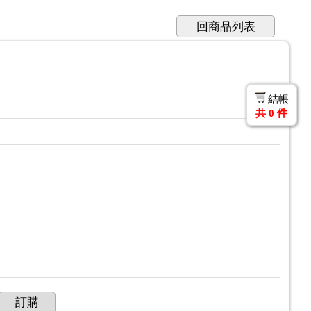
回商品列表
結帳
共
0
件
訂購