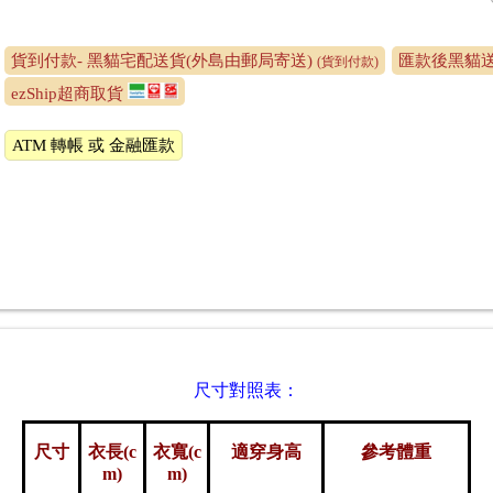
貨到付款- 黑貓宅配送貨(外島由郵局寄送)
匯款後黑貓送
(貨到付款)
ezShip超商取貨
ATM 轉帳 或 金融匯款
尺寸對照表：
尺寸
衣長(c
衣寬(c
適穿身高
參考體重
m)
m)