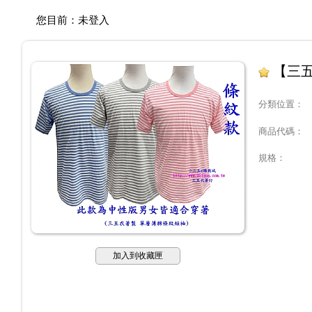
您目前：
未登入
【三五
分類位置
：
商品代碼
：
規格
：
加入到收藏匣