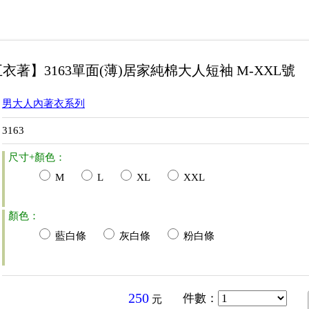
衣著】3163單面(薄)居家純棉大人短袖 M-XXL號
男大人內著衣系列
3163
尺寸+顏色：
M
L
XL
XXL
顏色：
藍白條
灰白條
粉白條
250
件數
：
元