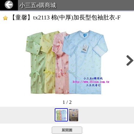
小三五e購商城
【童馨】tx2113 棉(中厚)加長型包袖肚衣-F
1 / 2
展開圖