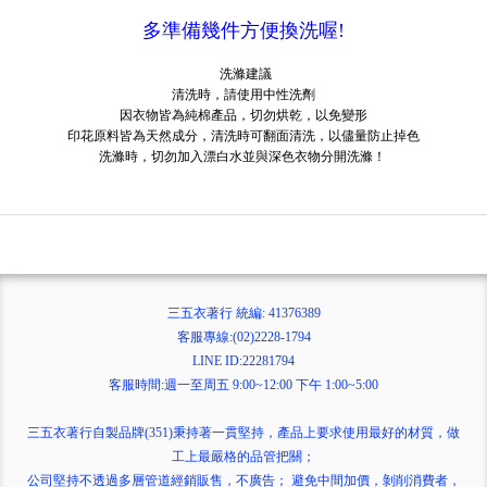
多準備幾件方便換洗喔!
洗滌建議
清洗時，請使用中性洗劑
因衣物皆為純棉產品，切勿烘乾，以免變形
印花原料皆為天然成分，清洗時可翻面清洗，以儘量防止掉色
洗滌時，切勿加入漂白水並與深色衣物分開洗滌！
三五衣著行 統編: 41376389
客服專線:(02)2228-1794
LINE ID:22281794
客服時間:週一至周五 9:00~12:00 下午 1:00~5:00
三五衣著行自製品牌(351)秉持著一貫堅持，產品上要求使用最好的材質，做
工上最嚴格的品管把關；
公司堅持不透過多層管道經銷販售，不廣告； 避免中間加價，剝削消費者，