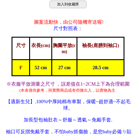
加入到收藏匣
圖案流動快，由公司隨機寄送喔!
尺寸對照表：
尺寸
衣長(cm)
胸圍平放(c
袖長(肩膀到袖口)
m)
F
52 cm
27 cm
28.5 cm
※衣服平放測量之尺寸 ，誤差值在1~2CM上下為合理範圍
(本表僅供參考，與實際商品或有些微出入，以實
物
為主
【適新生兒】.100%中厚純棉布車製，保暖~超舒適~不起毛
球。
加長型包袖肚衣～舒服～透氣～免戴手套.
袖口可反摺免戴手套，不怕baby抓傷臉，是您baby必備ㄉ貼