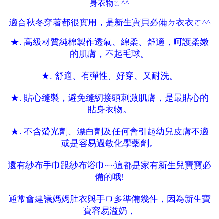
身衣物ㄛ^^
適合秋冬穿著都很實用，是新生寶貝必備ㄉ衣衣ㄛ^^
★. 高級材質純棉製作透氣、綿柔、舒適，呵護柔嫩
的肌膚，不起毛球。
★. 舒適、有彈性、好穿、又耐洗。
★. 貼心縫製，避免縫紉接頭刺激肌膚，是最貼心的
貼身衣物。
★. 不含螢光劑、漂白劑及任何會引起幼兒皮膚不適
或是容易過敏化學藥劑。
還有紗布手巾跟紗布浴巾~~這都是家有新生兒寶寶必
備的哦!
通常會建議媽媽肚衣與手巾多準備幾件，因為新生寶
寶容易溢奶，