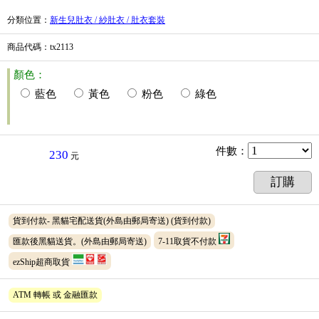
分類位置
：
新生兒肚衣 / 紗肚衣 / 肚衣套裝
商品代碼
：tx2113
顏色：
藍色
黃色
粉色
綠色
件數
：
230
元
訂購
貨到付款- 黑貓宅配送貨(外島由郵局寄送)
(貨到付款)
匯款後黑貓送貨。(外島由郵局寄送)
7-11取貨不付款
ezShip超商取貨
ATM 轉帳 或 金融匯款