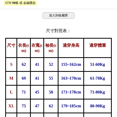
ATM 轉帳 或 金融匯款
加入到收藏匣
尺寸對照表：
尺寸
衣長(c
衣寬(c
袖長(c
適穿身高
適穿體重
m)
m)
m)
S
62
41
52
155~162cm
51-60Kg
M
69
41
55
163~170cm
61-70Kg
L
71
45
58
171~178cm
71-80Kg
XL
75
47
62
179~185cm
80-90Kg