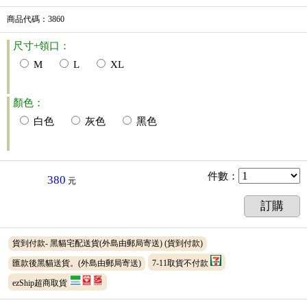
商品代碼
：3860
尺寸+領口：
M
L
XL
顏色：
白色
灰色
黑色
件數
：
380
元
訂購
貨到付款- 黑貓宅配送貨(外島由郵局寄送)
(貨到付款)
匯款後黑貓送貨。(外島由郵局寄送)
7-11取貨不付款
ezShip超商取貨