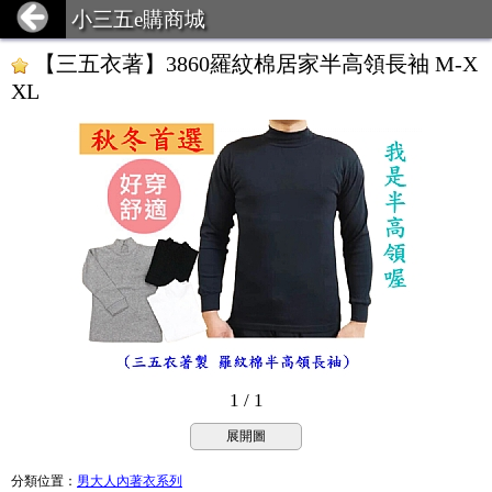
小三五e購商城
【三五衣著】3860羅紋棉居家半高領長袖 M-X
XL
1 / 1
展開圖
分類位置
：
男大人內著衣系列