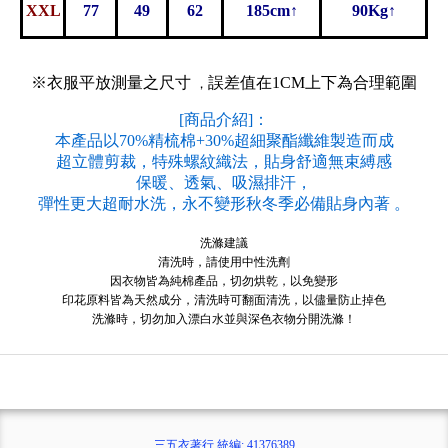
XXL
77
49
62
185cm↑
90Kg↑
※衣服平放測量之尺寸
誤差值在1CM上下為合理範圍
，
[商品介紹]：
本產品以70%精梳棉+30%超細聚酯纖維製造而成
超立體剪裁，特殊螺紋織法，貼身舒適無束縛感
保暖、透氣、吸濕排汗，
彈性更大超耐水洗，永不變形秋冬季必備貼身內著 。
洗滌建議
清洗時，請使用中性洗劑
因衣物皆為純棉產品，切勿烘乾，以免變形
印花原料皆為天然成分，清洗時可翻面清洗，以儘量防止掉色
洗滌時，切勿加入漂白水並與深色衣物分開洗滌！
三五衣著行 統編: 41376389