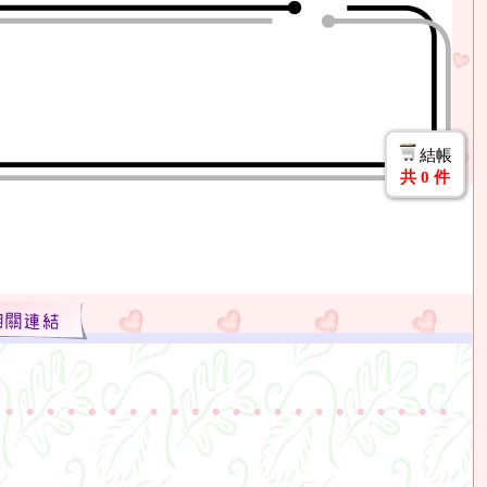
結帳
共
0
件