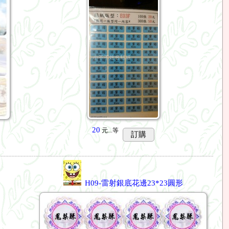
20
元...
等
訂購
H09-雷射銀底花邊23*23圓形