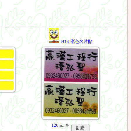
H14-彩色名片貼
120
元...
等
訂購