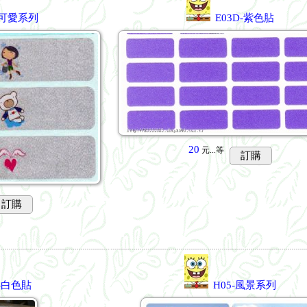
-可愛系列
E03D-紫色胋
20
元...
等
訂購
訂購
E-白色貼
H05-風景系列