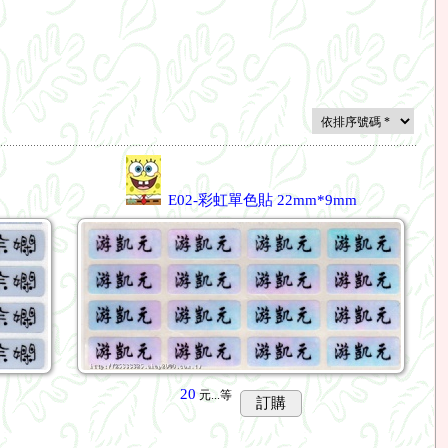
E02-彩虹單色貼 22mm*9mm
20
元...
等
訂購