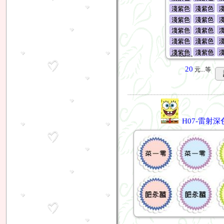
20
元...
等
H07-雷射深