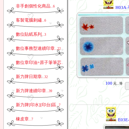
非手創個性化商品
...6
H03A
客製電腦刺繡
...6
數位貼紙系列
...3
數位事務型連續印章
...22
數位章印油+原子筆筆芯
...3
新力牌日期章
...32
100
元...
等
新力牌連續印章
...39
新力牌[印水][印台]區
...7
橡皮章
...7
E03