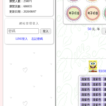
瀏覽人數
：
250071
瀏覽頁數
：
686935
更新日期
：2026/08/07
網站管理登入
50
元...
等
LINE登入
忘記密碼
E03