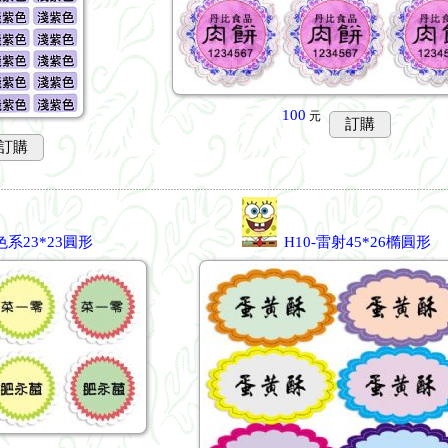
100
元
訂購
訂購
色系23*23圓形
H10-雷射45*26橢圓形