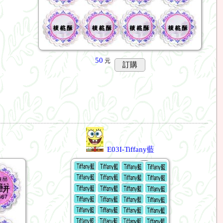
50
元
訂購
E03I-Tiffany藍