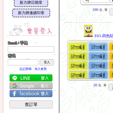
新力牌日期章
100
元...
等
新力牌連續印章
E03-四色貼
Email / 手機
密碼
登入
忘記密碼
加入會員
20
元...
等
查訂單