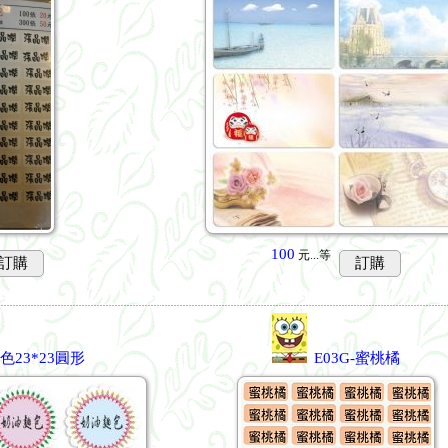
100
元...
等
訂購
訂購
色23*23圓形
E03G-蜜桃橘