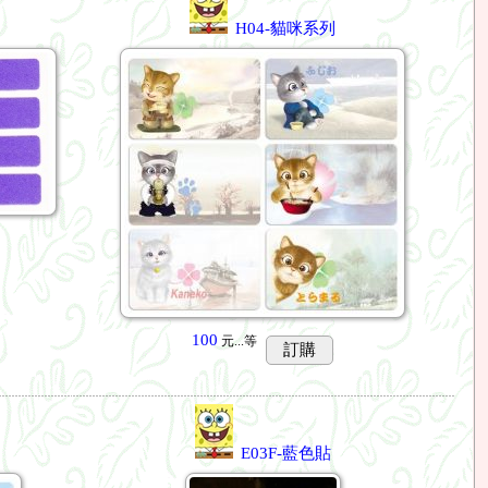
H04-貓咪系列
100
元...
等
訂購
E03F-藍色貼