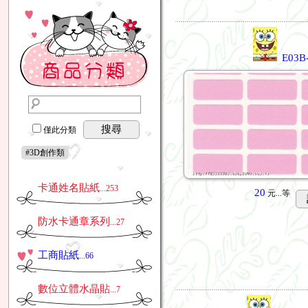
E03
搜尋
僅此分類
#3D創作類
卡通姓名貼紙
...253
20
元...
等
防水卡通章系列
...27
工商貼紙
...66
數位立體水晶貼
...7