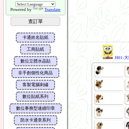
即日起本店停止提供紙本目錄..本站可用手機及電腦觀看網站內
Powered by
Translate
查訂單
卡通姓名貼紙
工商貼紙
H01-
數位立體水晶貼
非手創個性化商品
客製電腦刺繡
數位貼紙系列
數位事務型連續印章
防水卡通章系列