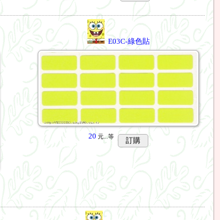
E03C-綠色貼
20
元...
等
訂購