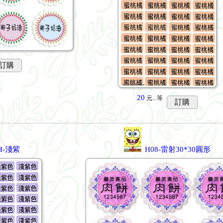
訂購
20
元...
等
訂購
H-淺紫
H08-雷射30*30圓形