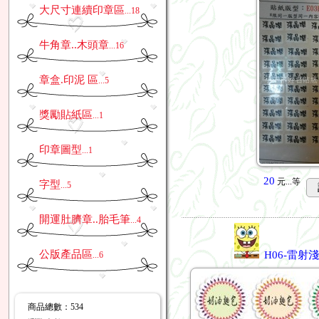
大尺寸連續印章區
...18
牛角章..木頭章
...16
章盒.印泥 區
...5
獎勵貼紙區
...1
印章圖型
...1
20
元...
等
字型
...5
開運肚臍章..胎毛筆
...4
公版產品區
H06-雷射淺
...6
商品總數
：534