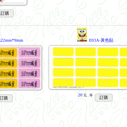
訂購
22mm*9mm
E03A-黃色貼
20
元...
等
訂購
訂購