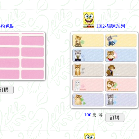
B-粉色貼
H02-貓咪系列
訂購
100
元...
等
訂購