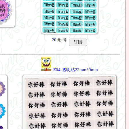
20
元...
等
訂購
E04-透明貼22mm*9mm