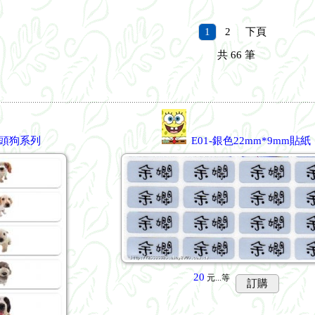
容及訂購.不建議用line訂購產品.可以比較快收到產品.
1
2
下頁
共
66
筆
大頭狗系列
E01-銀色22mm*9mm貼紙
20
元...
等
訂購