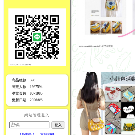
商品總數
：398
瀏覽人數
：
1667594
瀏覽頁數
：
8071985
更新日期
：2026/8/6
網站管理登入
LINE登入
忘記密碼