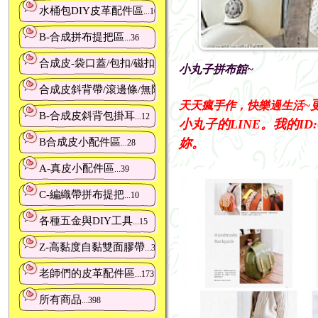
水桶包DIY皮革配件區
...10
B-合成拼布提把區
...36
合成皮-袋口蓋/包扣/磁扣/連接扣
...22
小丸子拼布館~
合成皮斜背帶/滾邊條/無限長皮條
...28
天天瘋手作，快樂過生活~
B-合成皮斜背包掛耳
...12
小丸子的LINE。我的ID:0
妳。
B合成皮小配件區
...28
A-真皮小配件區
...39
C-編織帶拼布提把
...10
各種五金與DIY工具
...15
Z-高黏度自黏雙面膠帶
...3
老師們的皮革配件區
...173
所有商品
...398