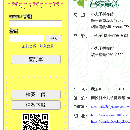
小丸子拼布館
Email / 手機
統一編號:26948579
網路購物:早上8:00~下
密碼
小丸子-陳小姐0919-031
登入
忘記密碼
加入會員
小丸子拼布館
統一編號:26948579
查訂單
小
B847 ~小丸子拼布館~ 聖誕襪造型斜背包/1
B845~小
)
公分斜背帶(謝謝丹麥老師分享示範)
包』38cm
我的ID:0919031810
檔案上傳
南投縣小丸子拼布館~
檔案下載
chen_fall59@yahoo.com.tw
https://www.shop2000
https://chenfall59.shop200