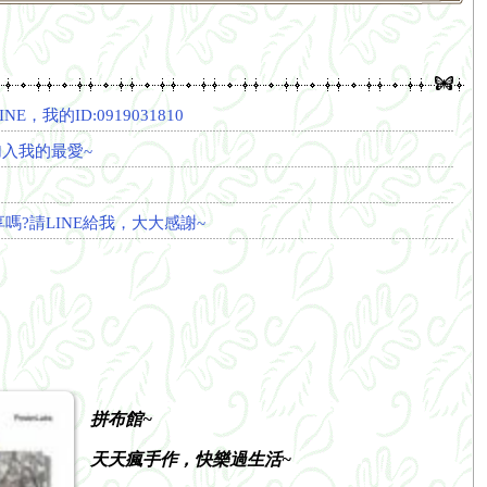
我的ID:0919031810
*加入我的最愛~
?請LINE給我，大大感謝~
拼布館~
天天瘋手作，快樂過生活~