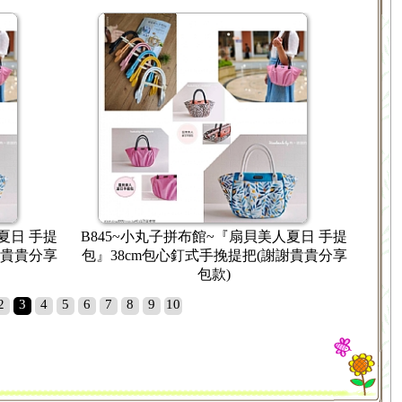
美人夏日 手提
B862~小丸子拼布館~花現小u包皮革配件/
謝謝貴貴分享
謝謝紅豆老師分享示範
2
3
4
5
6
7
8
9
10