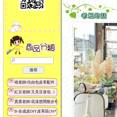
搜尋
靖老師/任由包皮革配件
...5
紅豆老師/又見豆迷包
...5
貴貴老師/花漾悠閒散步包/厚片甜心小斜背
...4
B-合成皮DIY皮革區(30*30cm&加長61*33cm)
...8