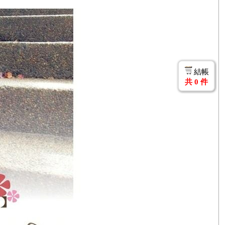
結帳
共
0
件