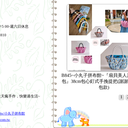
午5:00-週六日休息
810
丸子拼布館~『扇貝美人夏日 手提
B845~小丸子拼布館~『扇貝
包心釘式手挽提把(謝謝貴貴分享
包』38cm包心釘式手挽提把(
包款)
包款)
天天瘋手作，快樂過生活~
1
.com.tw/小丸子拼布館
0.com.tw