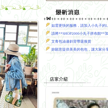
如需更快的服務，請加入小丸子的LINE，
請將**SHOP2000小丸子拼布館*
文青包油邊斜背帶退換貨
妳願意提供美美的包包，讓大家分享嗎