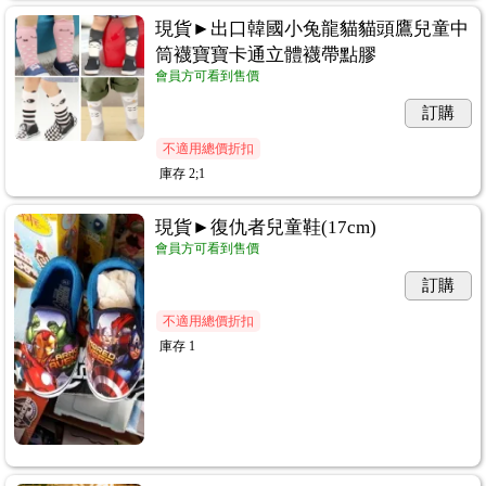
現貨►出口韓國小兔龍貓貓頭鷹兒童中
筒襪寶寶卡通立體襪帶點膠
會員方可看到售價
訂購
不適用總價折扣
庫存
2;1
現貨►復仇者兒童鞋(17cm)
會員方可看到售價
訂購
不適用總價折扣
庫存
1