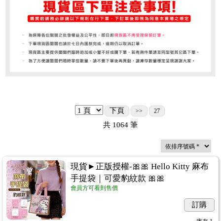
下頁
>>
27
共
1064
筆
現貨►正版授權-🎀🎀 Hello Kitty 麻布
手提袋｜可愛豹紋款 🎀🎀
會員方可看到售價
訂購