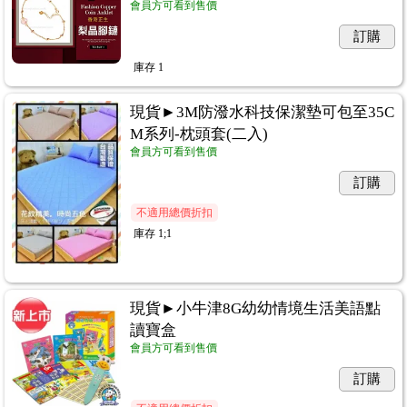
會員方可看到售價
訂購
庫存
1
現貨►3M防潑水科技保潔墊可包至35C
M系列-枕頭套(二入)
會員方可看到售價
訂購
不適用總價折扣
庫存
1;1
現貨►小牛津8G幼幼情境生活美語點
讀寶盒
會員方可看到售價
訂購