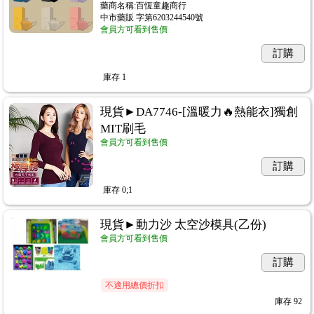
藥商名稱:百恆童趣商行
中市藥販 字第6203244540號
會員方可看到售價
訂購
庫存
1
現貨►DA7746-[溫暖力🔥熱能衣]獨創
MIT刷毛
會員方可看到售價
訂購
庫存
0;1
現貨►動力沙 太空沙模具(乙份)
會員方可看到售價
訂購
不適用總價折扣
庫存
92