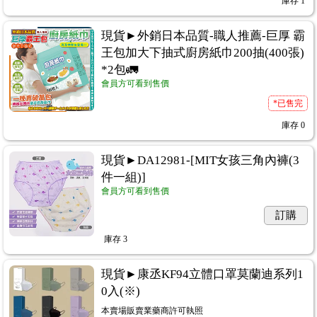
庫存
1
現貨►外銷日本品質-職人推薦-巨厚 霸
王包加大下抽式廚房紙巾200抽(400張)
*2包🚛
會員方可看到售價
*已售完
庫存
0
現貨►DA12981-[MIT女孩三角內褲(3
件一組)]
會員方可看到售價
訂購
庫存
3
現貨►康丞KF94立體口罩莫蘭迪系列1
0入(※)
本賣場販賣業藥商許可執照