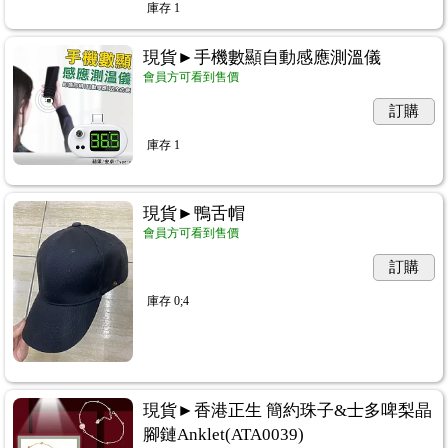
庫存
1
現貨►手機數顯自動感應測溫儀
會員方可看到售價
訂購
庫存
1
現貨►鴨舌帽
會員方可看到售價
訂購
庫存
0;4
現貨►香港正生 簡約珠子&士多啤梨晶
腳鏈Anklet(ATA0039)