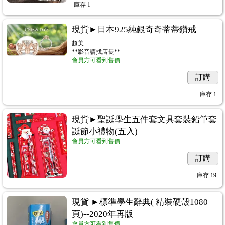
庫存
1
現貨►日本925純銀奇奇蒂蒂鑽戒
超美
**影音請找店長**
會員方可看到售價
訂購
庫存
1
現貨►聖誕學生五件套文具套裝鉛筆套
誕節小禮物(五入)
會員方可看到售價
訂購
庫存
19
現貨 ►標準學生辭典( 精裝硬殼1080
頁)--2020年再版
會員方可看到售價