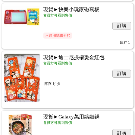
現貨►快樂小玩家磁寫板
會員方可看到售價
訂購
不適用總價折扣
庫存
1
現貨►迪士尼授權燙金紅包
會員方可看到售價
訂購
庫存
1;1;6
現貨►Galaxy萬用鑄鐵鍋
會員方可看到售價
訂購