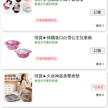
會員方可看到售價
訂購
不適用總價折扣
庫存
5
現貨►韓國進口白雪公主兒童碗
會員方可看到售價
訂購
不適用總價折扣
庫存
1
現貨►久坐神器美臀座墊
會員方可看到售價
*已售完
庫存
0