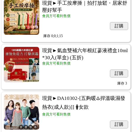
現貨►手工按摩捶｜拍打放鬆・居家舒
壓好幫手
會員方可看到售價
訂購
庫存
0;0;1;15
現貨►氣血雙補六年根紅蔘液禮盒10ml
*30入(單盒) (五折)
會員方可看到售價
訂購
庫存
3
現貨►DA10302-[五夠暖♨️捍溫吸濕發
熱衣(成人款)]] 🚺女款
會員方可看到售價
訂購