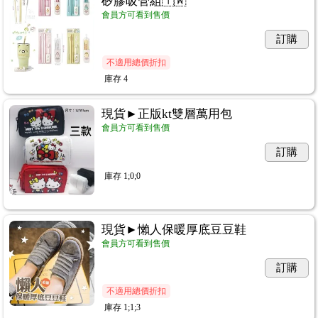
矽膠吸管組🇹🇼
會員方可看到售價
訂購
不適用總價折扣
庫存
4
現貨►正版kt雙層萬用包
會員方可看到售價
訂購
庫存
1;0;0
現貨►懶人保暖厚底豆豆鞋
會員方可看到售價
訂購
不適用總價折扣
庫存
1;1;3