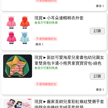
不適用總價折扣
庫存
1
現貨►小耳朵連帽棉衣外套
會員方可看到售價
訂購
不適用總價折扣
庫存
1
現貨►新款可愛海星兒童書包幼兒園女
童雙肩包卡通小熊男童寶寶背包-綠色
會員方可看到售價
訂購
不適用總價折扣
庫存
1
現貨►廠家直銷兒童彩虹條紋雙層手套
掛脖全包條紋羊絨手套批發