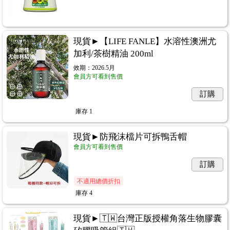
現貨►【LIFE FANLE】水溶性澳洲尤
加利/茶樹精油 200ml
效期：2026.5月
會員方可看到售價
訂購
庫存
1
現貨►防飛沫檔片可拆鴨舌帽
會員方可看到售價
訂購
不適用總價折扣
庫存
4
現貨►🇹🇼台灣正版授權角落生物膠囊