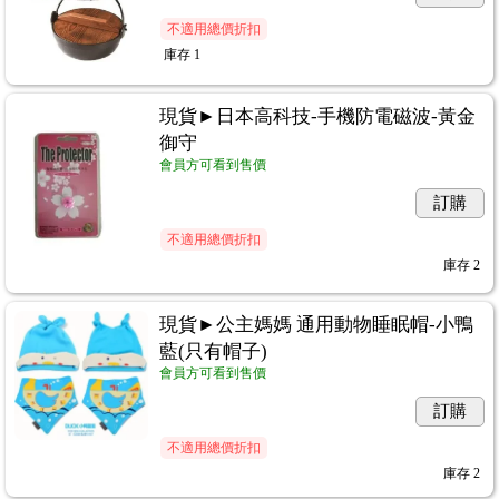
不適用總價折扣
庫存
1
現貨►日本高科技-手機防電磁波-黃金
御守
會員方可看到售價
訂購
不適用總價折扣
庫存
2
現貨►公主媽媽 通用動物睡眠帽-小鴨
藍(只有帽子)
會員方可看到售價
訂購
不適用總價折扣
庫存
2