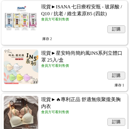
現貨►ISANA 七日療程安瓶 - 玻尿酸 /
Q10 / 抗老 / 維生素原B5 (四款)
會員方可看到售價
訂購
庫存
2
現貨►星安時尚簡約風INS系列立體口
罩 25入/盒
會員方可看到售價
訂購
庫存
1
現貨►🔥專利正品 舒適無痕聚攏美胸
内衣
會員方可看到售價
訂購