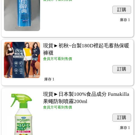
訂購
庫存
1
現貨►初秋~台製180D裡起毛蓄熱保暖
褲襪
會員方可看到售價
訂購
庫存
1
現貨►日本製100%食品成分 Fumakilla
果蠅防制噴霧200ml
會員方可看到售價
訂購
庫存
1