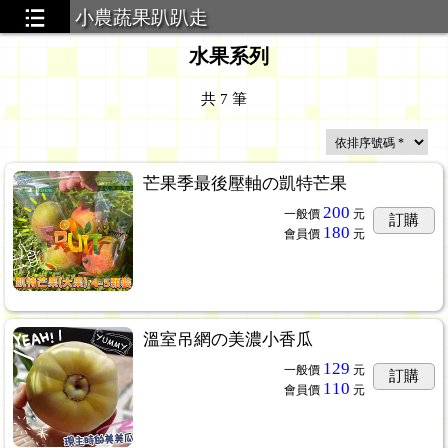
小農蔬果趴趴走
水果系列
共
7
筆
芒果季最後壓軸の凱特芒果
200
一般價
元
訂購
180
會員價
元
溫室吊網の美濃小香瓜
129
一般價
元
訂購
110
會員價
元