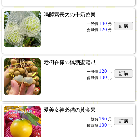
喝酵素長大の牛奶芭樂
140
一般價
元
訂購
120
會員價
元
老樹在欉の楓糖蜜龍眼
120
一般價
元
訂購
100
會員價
元
愛美女神必備の黃金果
150
一般價
元
訂購
130
會員價
元