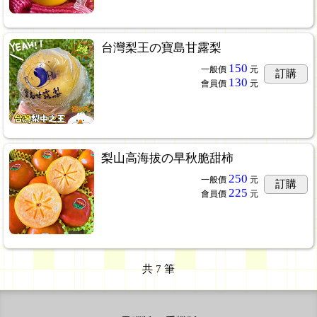
台灣梨王の寶島甘露梨
150
一般價
元
訂購
130
會員價
元
梨山高海拔の早秋脆甜柿
250
一般價
元
訂購
225
會員價
元
共
7
筆