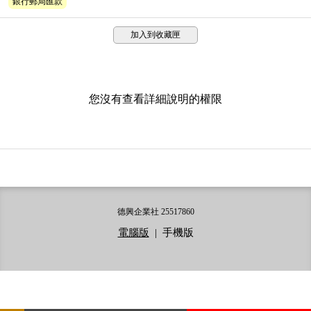
銀行郵局匯款
加入到收藏匣
您沒有查看詳細說明的權限
德興企業社 25517860
電腦版
|
手機版