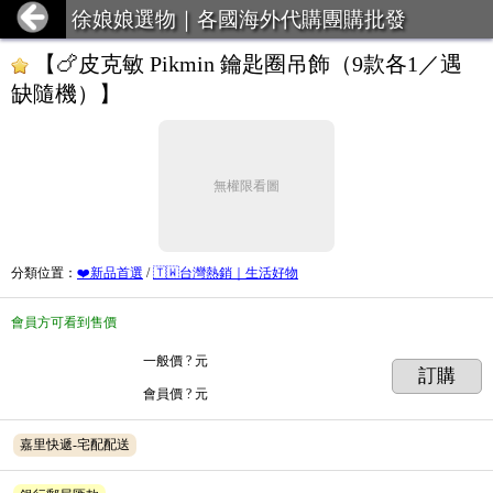
徐娘娘選物｜各國海外代購團購批發
【🍗皮克敏 Pikmin 鑰匙圈吊飾（9款各1／遇
缺隨機）】
無權限看圖
分類位置
：
❤️新品首選
/
🇹🇼台灣熱銷｜生活好物
會員方可看到售價
一般價
? 元
訂購
會員價
? 元
嘉里快遞-宅配配送