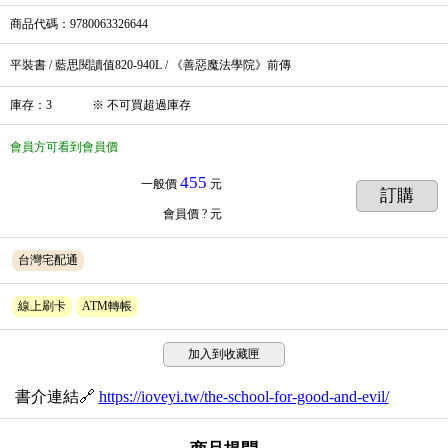
商品代碼
：9780063326644
平裝書 / 藍思閱讀值820-940L / 《善惡魔法學院》前傳
庫存
：
3
※
不可買超過庫存
會員方可看到會員價
455
一般價
元
訂購
會員價
? 元
台灣宅配通
線上刷卡
ATM轉帳
加入到收藏匣
書介連結🔗
https://ioveyi.tw/the-school-for-good-and-evil/