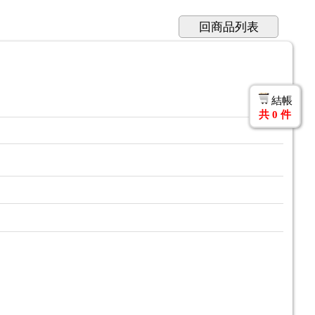
回商品列表
結帳
共
0
件