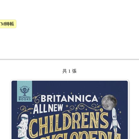
TM轉帳
共 1 張