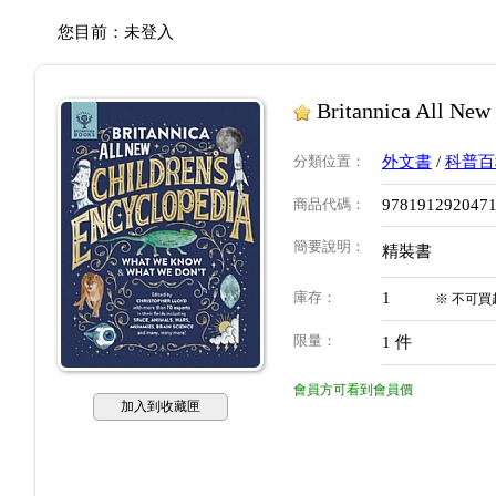
您目前：
未登入
Britannica All New
分類位置
：
外文書
/
科普百
商品代碼
：
978191292047
簡要說明
：
精裝書
庫存
：
1
※
不可買
限量
：
1
件
會員方可看到會員價
加入到收藏匣