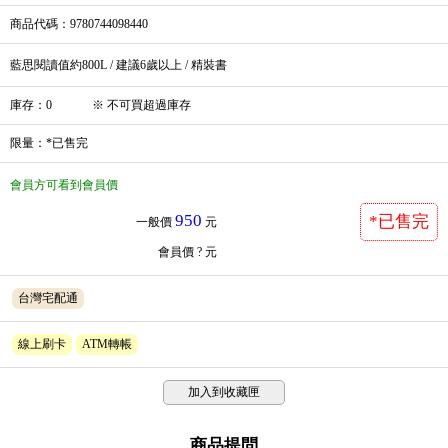
商品代碼
：9780744098440
藍思閱讀值約800L / 建議6歲以上 / 精裝書
庫存
：
0
※
不可買超過庫存
限量
：*已售完
會員方可看到會員價
950
*已售完
一般價
元
會員價
? 元
台灣宅配通
線上刷卡
ATM轉帳
加入到收藏匣
商品提問