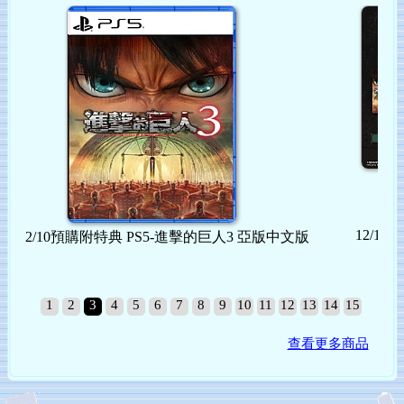
164
12/10預購附特典 PS5-進擊的巨人3 特典版 亞版中文
版
版
1
2
3
4
5
6
7
8
9
10
11
12
13
14
15
查看更多商品