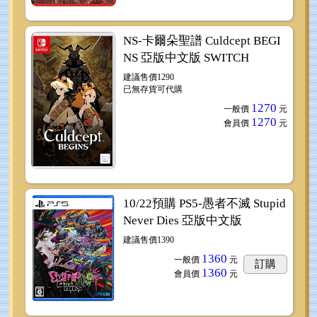
NS-卡爾朵聖譜 Culdcept BEGI
NS 亞版中文版 SWITCH
建議售價1290
已無存貨可代購
1270
一般價
元
1270
會員價
元
10/22預購 PS5-愚者不滅 Stupid
Never Dies 亞版中文版
建議售價1390
1360
一般價
元
訂購
1360
會員價
元