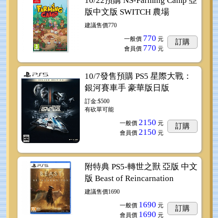
10/22預購 NS-Farming Camp 亞
版中文版 SWITCH 農場
建議售價770
770
一般價
元
訂購
770
會員價
元
10/7發售預購 PS5 星際大戰：
銀河賽車手 豪華版日版
訂金:$500
有砍單可能
2150
一般價
元
訂購
2150
會員價
元
附特典 PS5-轉世之獸 亞版 中文
版 Beast of Reincarnation
建議售價1690
1690
一般價
元
訂購
1690
會員價
元