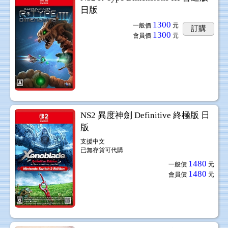
日版
1300
一般價
元
訂購
1300
會員價
元
NS2 異度神劍 Definitive 終極版 日
版
支援中文
已無存貨可代購
1480
一般價
元
1480
會員價
元