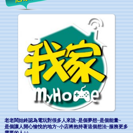
中秋節 / 國慶日 各位親愛的人客們請注意-我家沒休息! (連假
正常營業)★☆
⚠️⚠️★☆ 我家 重要公告!! 7/20(週日)公休 ★☆
老老闆始終認為電玩對很多人來說~是個夢想~是個能量~
是個讓人開心愉悅的地方~小店將抱持著這個想法~服務更多
需要的人^^