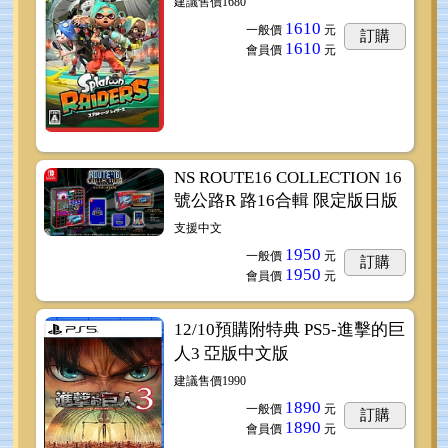
建議售價1680
1610
一般價
元
訂購
1610
會員價
元
NS ROUTE16 COLLECTION 16
號公路R 路16合輯 限定版日版
支援中文
1950
一般價
元
訂購
1950
會員價
元
12/10預購附特典 PS5-進擊的巨
人3 亞版中文版
建議售價1990
1890
一般價
元
訂購
1890
會員價
元