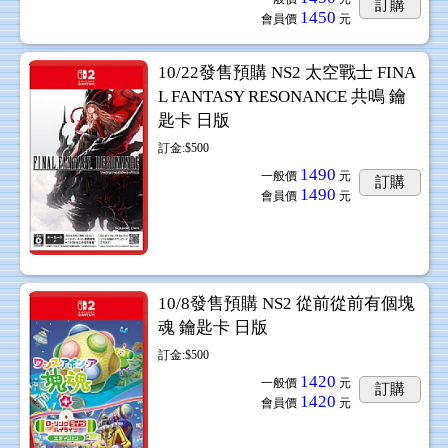
訂購
1450
會員價
元
10/22發售預購 NS2 太空戰士 FINA
L FANTASY RESONANCE 共鳴 鑰
匙卡 日版
訂金:$500
1490
一般價
元
訂購
1490
會員價
元
10/8發售預購 NS2 從前從前有個塊
魂 鑰匙卡 日版
訂金:$500
1420
一般價
元
訂購
1420
會員價
元