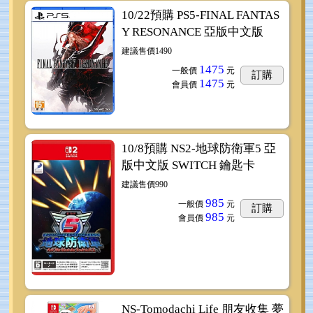
10/22預購 PS5-FINAL FANTAS
Y RESONANCE 亞版中文版
建議售價1490
1475
一般價
元
訂購
1475
會員價
元
10/8預購 NS2-地球防衛軍5 亞
版中文版 SWITCH 鑰匙卡
建議售價990
985
一般價
元
訂購
985
會員價
元
NS-Tomodachi Life 朋友收集 夢