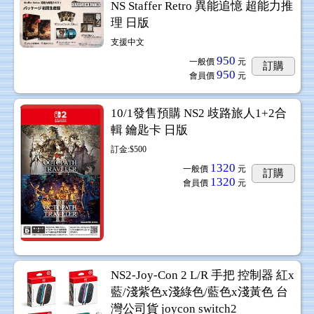
NS Staffer Retro 異能追憶 超能力推
理 日版
支援中文
950
一般價
元
訂購
950
會員價
元
10/1發售預購 NS2 歧路旅人1+2合
輯 鑰匙卡 日版
訂金:$500
1320
一般價
元
訂購
1320
會員價
元
NS2-Joy-Con 2 L/R 手把 控制器 紅x
藍/淺紫色x淺綠色/藍色x淺黃色 台
灣公司貨 joycon switch2