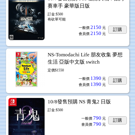
賽車手 豪華版日版
訂金:$500
有砍單可能
2150
一般價
元
訂購
2150
會員價
元
NS-Tomodachi Life 朋友收集 夢想
生活 亞版中文版 switch
定價$1550
1390
一般價
元
訂購
1390
會員價
元
10/8發售預購 NS 青鬼2 日版
訂金:$500
790
一般價
元
訂購
790
會員價
元