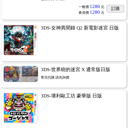
1280
一般價
元
訂購
1280
會員價
元
3DS-女神異聞錄 Q2 新電影迷宮 日版
3DS-世界樹的迷宮 X 通常版日版
售完代購 請先詢價
3DS-壞利歐工坊 豪華版 日版