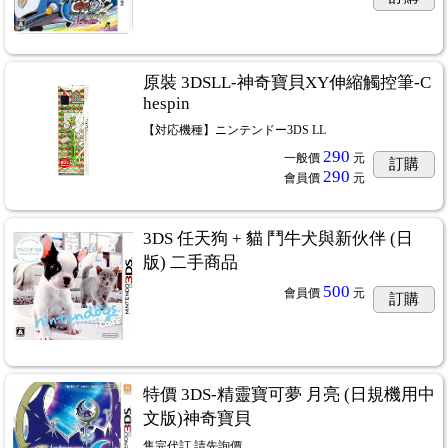
原裝 3DSLL-神奇寶貝XY伸縮觸控筆-C
hespin
【対応機種】ニンテンドー3DS LL
290
一般價
元
訂購
290
會員價
元
3DS 任天狗 + 貓 鬥牛犬與新伙伴 (日
版) 二手商品
500
會員價
元
訂購
特價 3DS-精靈寶可夢 月亮 (日規機用中
文版)神奇寶貝
售完代訂 請先詢價