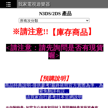
我家電視遊樂器
N3DS/2DS 產品
.3
※請注意!!
】
【
庫存商品
<請注意：請先詢問是否有現貨
喔>
【預購說明】
商品特典說明-僅供參考!最終依照官方實際為準，為
避免翻譯有誤，
請買家自行參考日本官網說明
。
※
內附特典: 如官方公布有初回封入與同捆特典首批皆會有