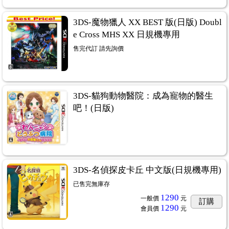
3DS-魔物獵人 XX BEST 版(日版) Doubl
e Cross MHS XX 日規機專用
售完代訂 請先詢價
3DS-貓狗動物醫院：成為寵物的醫生
吧！(日版)
3DS-名偵探皮卡丘 中文版(日規機專用)
已售完無庫存
1290
一般價
元
訂購
1290
會員價
元