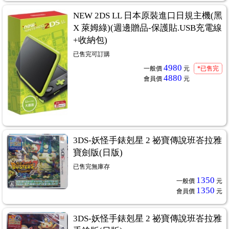
NEW 2DS LL 日本原裝進口日規主機(黑
X 萊姆綠)(週邊贈品-保護貼.USB充電線
+收納包)
已售完可訂購
4980
一般價
元
*已售完
4880
會員價
元
3DS-妖怪手錶剋星 2 祕寶傳說班峇拉雅
寶劍版(日版)
已售完無庫存
1350
一般價
元
1350
會員價
元
3DS-妖怪手錶剋星 2 祕寶傳說班峇拉雅