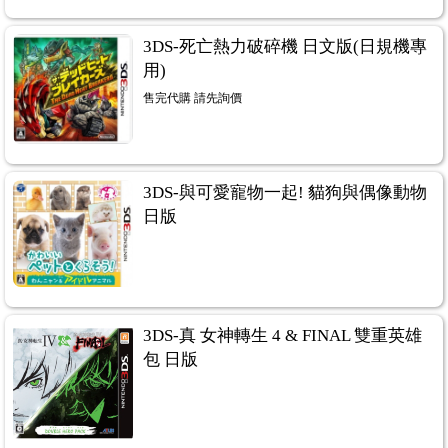
3DS-死亡熱力破碎機 日文版(日規機專
用)
售完代購 請先詢價
3DS-與可愛寵物一起! 貓狗與偶像動物
日版
3DS-真 女神轉生 4 & FINAL 雙重英雄
包 日版