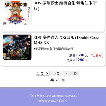
3DS-徽章戰士 經典合集 獨角仙版(日
版)
3DS-魔物獵人 XX(日版) Double Cross
MHS XX
■商品已無存貨可代購(請先詢價)
1590
一般價
元
*已售完
1280
會員價
元
下頁
>>
15
共
573
筆
『版權所有 © 2015 All Rights Reserved 』
服務電話:04-2206-3277