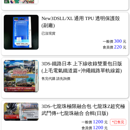
New3DSLL/XL 通用 TPU 透明保護殼
(副廠)
已沒現貨
300
一般價
元
220
會員價
元
3DS-鐵路日本 上下線收錄雙重包日版
(上毛電氣鐵道篇+沖繩鐵路單軌線篇)
售完代購 請先詢價
3DS-七龍珠極限融合包 七龍珠Z超究極
武鬥傳+七龍珠融合 合輯(日版)
1200
一般價
元
*已售完
1200
會員價
元