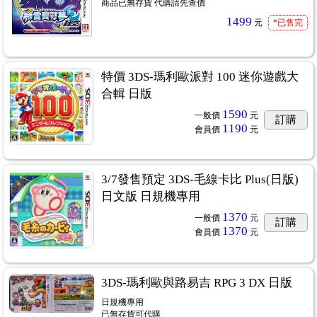
商品已無存貨 代購請先查價
1499
元
*已售完
特價 3DS-瑪利歐派對 100 迷你遊戲大
合輯 日版
1590
一般價
元
訂購
1190
會員價
元
3/7發售預定 3DS-毛線卡比 Plus(日版)
日文版 日規機專用
1370
一般價
元
訂購
1370
會員價
元
3DS-瑪利歐與路易吉 RPG 3 DX 日版
日規機專用
已無存貨可代購