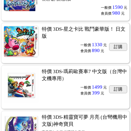
1590
一般價
元
980
會員價
元
特價 3DS-星之卡比 戰鬥豪華版！ 日文
版
1330
一般價
元
訂購
890
會員價
元
特價 3DS-瑪莉歐賽車7 中文版（台灣中
文機專用）
1499
一般價
元
訂購
399
會員價
元
特價 3DS-精靈寶可夢 月亮 (台彎機用中
文版)神奇寶貝