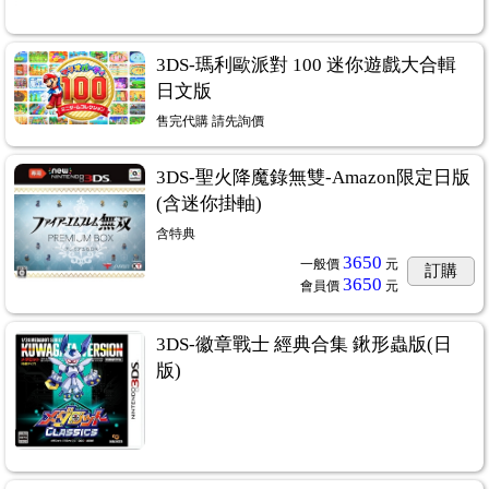
164
3DS-瑪利歐派對 100 迷你遊戲大合輯
日文版
售完代購 請先詢價
3DS-聖火降魔錄無雙-Amazon限定日版
(含迷你掛軸)
含特典
3650
一般價
元
訂購
3650
會員價
元
3DS-徽章戰士 經典合集 鍬形蟲版(日
版)