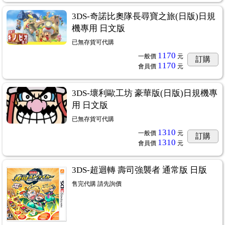
3DS-奇諾比奧隊長尋寶之旅(日版)日規
機專用 日文版
已無存貨可代購
1170
一般價
元
訂購
1170
會員價
元
3DS-壞利歐工坊 豪華版(日版)日規機專
用 日文版
已無存貨可代購
1310
一般價
元
訂購
1310
會員價
元
3DS-超迴轉 壽司強襲者 通常版 日版
售完代購 請先詢價