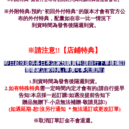
※外附特典:預約"初回外付特典"的版本才會有官方公
布的外付特典，配量如在非一比一情況下
到貨時間為發售後隔週到貨。
※請注意!!
【店鋪特典】
即日起沒提供各日本店家預購資料!請自行下單後備註
需哪家店家特典.
(單價可事先查詢!)
到貨時間為發售後隔週到貨。
1.
2.
如有特殊特典
需一定時間內定才會有的(請自行提早
告知!本店採一起訂購!如遇沒提前告知下
贈品無贈下-小店無法補贈-敬請見諒!)
(如遇延期-恕!沒另行通知 ＊無法退訂或更改訂單)
※取消訂單訂金不會退還
。