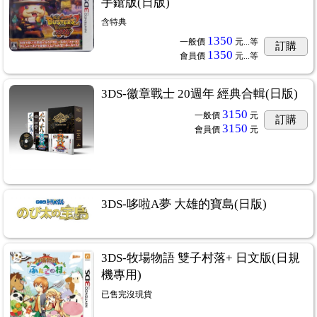
手鎗版(日版)
含特典
1350
一般價
元...
等
訂購
1350
會員價
元...
等
3DS-徽章戰士 20週年 經典合輯(日版)
3150
一般價
元
訂購
3150
會員價
元
3DS-哆啦A夢 大雄的寶島(日版)
3DS-牧場物語 雙子村落+ 日文版(日規
機專用)
已售完沒現貨