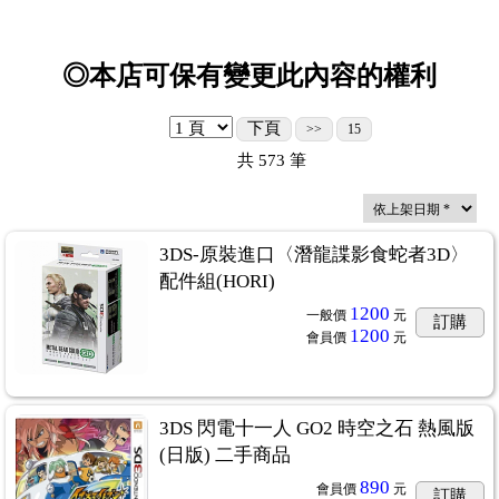
◎本店可保有變更此內容的權利
下頁
>>
15
共
573
筆
3DS-原裝進口〈潛龍諜影食蛇者3D〉
配件組(HORI)
1200
一般價
元
訂購
1200
會員價
元
3DS 閃電十一人 GO2 時空之石 熱風版
(日版) 二手商品
890
會員價
元
訂購