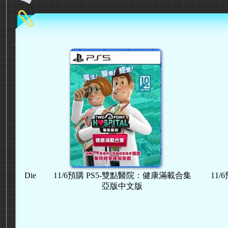
er Die
11/6預購 PS5-雙點醫院：健康滿載合集
11/6
亞版中文版