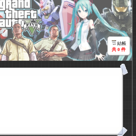
結帳
共
0
件