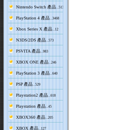
Nintendo Switch 產品
...5138
PlayStation 4 產品
...3468
Xbox Series X 產品
...12
N3DS/2DS 產品
...573
PSVITA 產品
...983
XBOX ONE 產品
...246
PlayStation 3 產品
...640
PSP 產品
...529
Playstation2 產品
...618
Playstation 產品
...45
XBOX360 產品
...205
XBOX 產品
...127