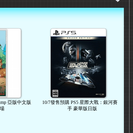
amp 亞版中文版
10/7發售預購 PS5 星際大戰：銀河賽車
附特
手 豪華版日版