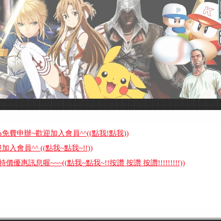
申辦~歡迎加入會員^^((點我!點我))
員^^ ((點我~點我~!!))
訊息喔~~~((點我~點我~!!按讚 按讚 按讚!!!!!!!!!))