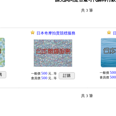
共
3
筆
日本奇摩拍賣競標服務
500
一般價
500
一般價
元...
等
購
訂購
500
會員價
500
會員價
元...
等
共
3
筆