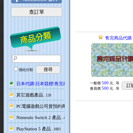
查訂單
售完商品代購
搜尋
僅此分類
500
一般價
元...
等
日本代購\日本競標\售完商品代購
...3
訂
500
會員價
元...
等
其它遊戲產品
...128
PC電腦遊戲公司貨預約商品
Nintendo Switch 2 產品
...470
PlayStation 5 產品
...1883