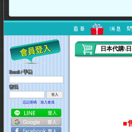
日本代購\
Email / 手機
密碼
登入
忘記密碼
加入會員
■