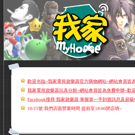
歡迎光臨~我家電視遊樂器官方購物網站~網站會員皆為免費
我家電視遊樂器玩具分館~網站會員皆為免費申辦~歡迎加入會
Facebook搜尋 我家遊樂器 掌握第一手到貨訊息及超級特價優惠
10/25號 我們店面營業時間 提前至18:00閉店唷~