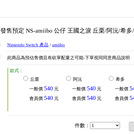
17發售預定 NS-amiibo 公仔 王國之淚 丘栗/阿沅/
：
Nintendo Switch 產品
/
amiibo
：
此商品為預估售價且有砍單配量之可能-下單視同同意商品說明
款式：
丘栗
阿沅
希多
540
540
5
一般價
元
一般價
元
一般價
540
540
5
會員價
元
會員價
元
會員價
件數
：