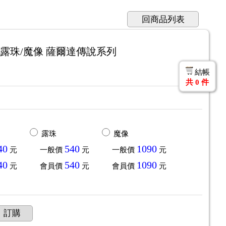
回商品列表
希多/露珠/魔像 薩爾達傳說系列
結帳
共
0
件
露珠
魔像
40
540
1090
元
一般價
元
一般價
元
40
540
1090
元
會員價
元
會員價
元
訂購