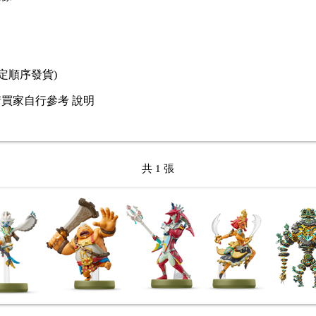
定順序發貨)
買家自行參考 說明
共 1 張