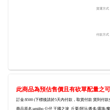
貨運方式
付款方式
此商品為預估售價且有砍單配量之可
訂金:$500 (下標後請於5天內付款，取貨付款 貨到付款
商品原名:amiibo 公仔 王國之淚 丘栗/阿沅/希多/露珠/