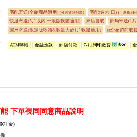
：
宅配寄送(全館商品適用)
宅配(週六.日)
(可選貨到付款)
(可選貨到付
快遞寄送(5片以內 一般版軟體適用)
來店自取
郵局寄送(1
郵局寄送(限定版軟體&數量大於1片軟體適用)
ezShip超商取
：
ATM轉帳
金融匯款
到店付款
7-11列印繳費
能-下單視同同意商品說明
免訂金)
魔像