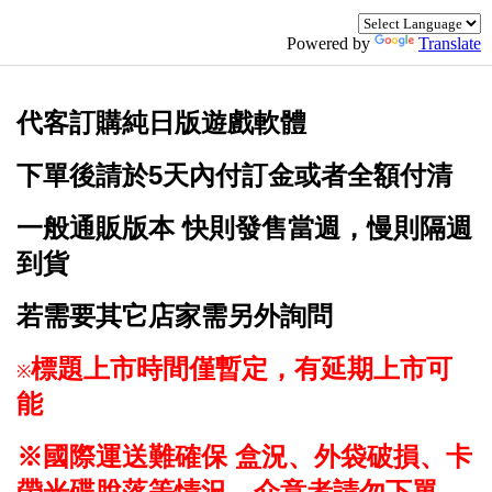
Powered by
Translate
代客訂購純日版遊戲軟體
下單後請於5天內付
訂金或者全額付清
一般通販版本
快則發售當週，慢則隔週
到貨
若需要其它店家需另外詢問
標題上市
時間僅暫定
，
有延期上市可
※
能
※國際運送難確保 盒況、外袋破損、卡
帶光碟
脫落等情況
，
介意者請勿下單