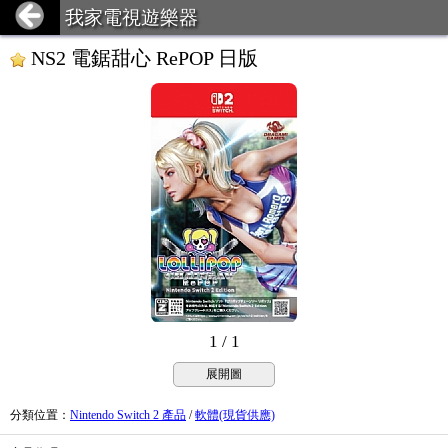
我家電視遊樂器
NS2 電鋸甜心 RePOP 日版
1 / 1
展開圖
分類位置
：
Nintendo Switch 2 產品
/
軟體(現貨供應)