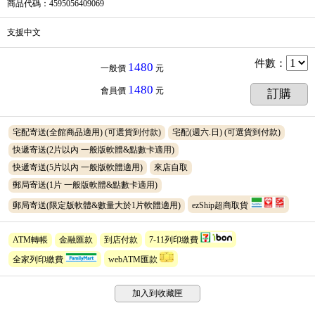
商品代碼
：4595056409069
支援中文
件數
：
1480
一般價
元
1480
會員價
元
訂購
宅配寄送(全館商品適用)
(可選貨到付款)
宅配(週六.日)
(可選貨到付款)
快遞寄送(2片以內 一般版軟體&點數卡適用)
快遞寄送(5片以內 一般版軟體適用)
來店自取
郵局寄送(1片 一般版軟體&點數卡適用)
郵局寄送(限定版軟體&數量大於1片軟體適用)
ezShip超商取貨
ATM轉帳
金融匯款
到店付款
7-11列印繳費
全家列印繳費
webATM匯款
加入到收藏匣