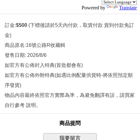
Powered by
Translate
訂金:
$500
(下標後請於5天內付款
，取貨付款 貨到付款免訂
金
)
商品原名
:16號公路R收藏輯
發售日期: 2026/8/6
如官方有公佈封入特典(首批都會有)
如官方有公佈外附特典(如遇比例配量供貨時-將依照預定順
序發貨)
物品內容最終依照官方實際為準，為避免翻譯有誤，
請買家
自行參考 說明。
商品提問
我要留言