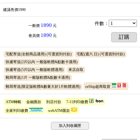
建議售價1990
件數
：
1890
一般價
元
1890
會員價
元
訂購
宅配寄送(全館商品適用)
(可選貨到付款)
宅配(週六.日)
(可選貨到付款)
快遞寄送(2片以內 一般版軟體&點數卡適用)
快遞寄送(5片以內 一般版軟體適用)
來店自取
郵局寄送(1片 一般版軟體&點數卡適用)
郵局寄送(限定版軟體&數量大於1片軟體適用)
ezShip超商取貨
ATM轉帳
金融匯款
到店付款
7-11列印繳費
全家列印繳費
webATM匯款
加入到收藏匣