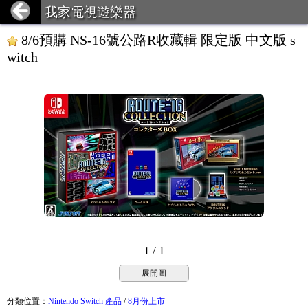
我家電視遊樂器
8/6預購 NS-16號公路R收藏輯 限定版 中文版 s
witch
1 / 1
展開圖
分類位置
：
Nintendo Switch 產品
/
8月份上市