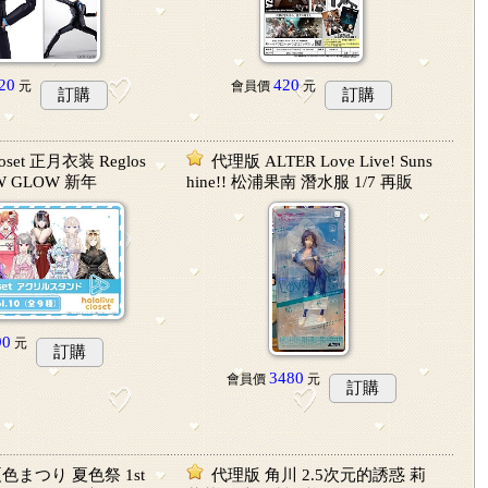
20
420
元
會員價
元
訂購
訂購
closet 正月衣装 Reglos
代理版 ALTER Love Live! Suns
OW GLOW 新年
hine!! 松浦果南 潛水服 1/7 再販
90
元
訂購
3480
會員價
元
訂購
e 夏色まつり 夏色祭 1st
代理版 角川 2.5次元的誘惑 莉