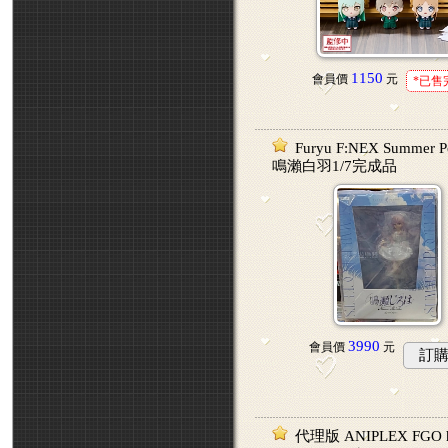
1150
會員價
元
*已售
Furyu F:NEX Summer P
鳴瀨白羽1/7完成品
3990
會員價
元
訂
代理版 ANIPLEX FGO ho