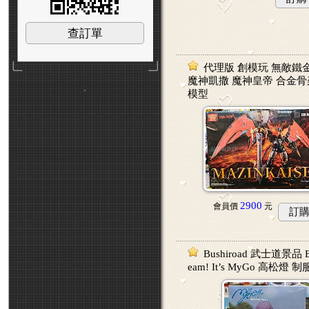
查訂單
代理版 創模玩 無敵鐵
魔神凱撒 魔神皇帝 合金骨
．
模型
2900
會員價
元
訂
Bushiroad 武士道景品 B
eam! It’s MyGo 高松燈 制