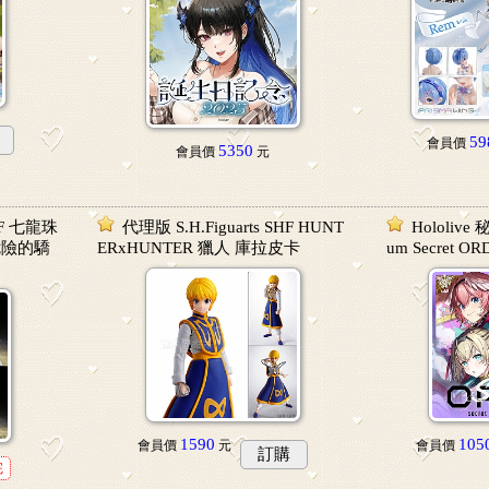
59
會員價
5350
會員價
元
SHF 七龍珠
代理版 S.H.Figuarts SHF HUNT
Hololive 
危險的驕
ERxHUNTER 獵人 庫拉皮卡
um Secret O
1590
105
會員價
元
會員價
訂購
完