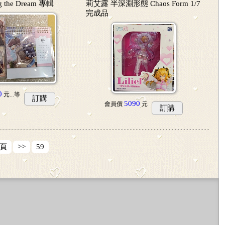
g the Dream 專輯
莉艾露 半深淵形態 Chaos Form 1/7
完成品
0
元...
等
訂購
5090
會員價
元
訂購
頁
>>
59