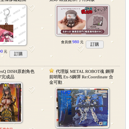
980
會員價
元
訂購
00
元
訂購
esQ DISH原創角色
代理版 METAL ROBOT魂 鋼彈
/7完成品
前哨戰 Ex-S鋼彈 Re:Coordinate 合
金可動