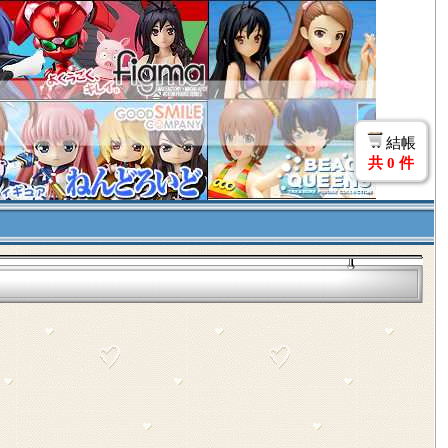
結帳
共
0
件