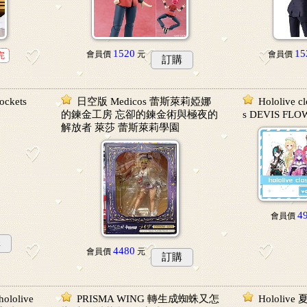
1520
15
會員價
元
會員價
完
訂購
ockets
日空版 Medicos 蕾斯萊莉婭娜
Hololive 
的鍊金工房 忘卻的鍊金術與極夜的
s DEVIS FL
解放者 萊莎 蕾斯萊莉學園
4
會員價
購
4480
會員價
元
訂購
lolive
PRISMA WING 轉生成蜘蛛又怎
Hololiv