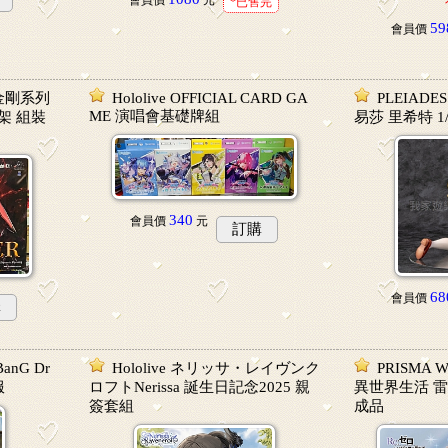
會員價
元
*已售完
59
會員價
金剛系列
Hololive OFFICIAL CARD GA
PLEIAD
ME 演唱會基礎牌組
架 組裝
易莎 里希特 1
340
會員價
元
訂購
68
會員價
購
anG Dr
Hololive ネリッサ・レイヴンク
PRISMA 
服
ロフトNerissa 誕生日記念2025 親
異世界生活 雷
簽套組
成品