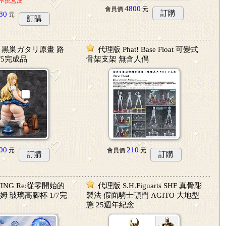
不挑盒況
4800
會員價
元
訂購
80
元
訂購
ES 黒巣ガタリ原畫 路
代理版 Phat! Base Float 可變式
/5完成品
骨架支架 無含人偶
00
210
元
會員價
元
訂購
訂購
WING Re:從零開始的
代理版 S.H.Figuarts SHF 真骨彫
姆 玻璃高腳杯 1/7完
製法 假面騎士顎門 AGITO 大地型
態 25週年紀念