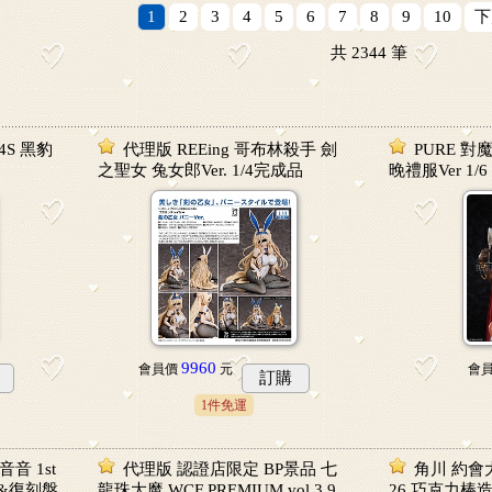
1
2
3
4
5
6
7
8
9
10
下
共
2344
筆
4S 黑豹
代理版 REEing 哥布林殺手 劍
PURE 對
之聖女 兔女郎Ver. 1/4完成品
晚禮服Ver 1/
9960
會員價
元
會
訂購
1件免運
音音 1st
代理版 認證店限定 BP景品 七
角川 約會
 專輯&復刻盤
龍珠大魔 WCF PREMIUM vol.3 9
26 巧克力棒