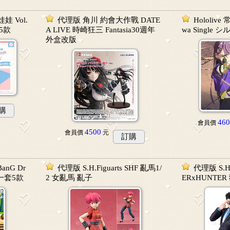
u 娃娃 Vol.
代理版 角川 約會大作戰 DATE
Hololiv
套5款
A LIVE 時崎狂三 Fantasia30週年
wa Single 
外盒改版
購
460
會員價
4500
會員價
元
訂購
anG Dr
代理版 S.H.Figuarts SHF 亂馬1/
代理版 S.H.
 一套5款
2 女亂馬 亂子
ERxHUNTE