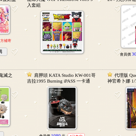
入套組
官方補寄
購
3
會員價
 鬼滅之
肩胛頭 KATA Studio KW-001哥
代理版 Qu
吉拉1995 Burning iPASS 一卡通
神官希卜娜 1
1080