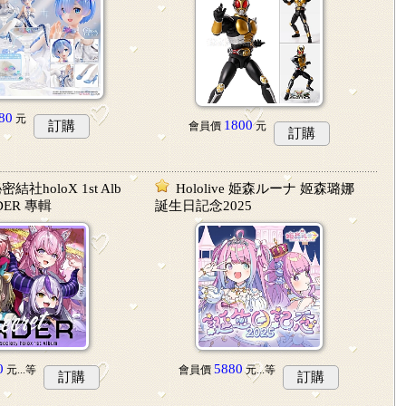
80
元
1800
訂購
會員價
元
訂購
秘密結社holoX 1st Alb
Hololive 姫森ルーナ 姬森璐娜
RDER 專輯
誕生日記念2025
0
5880
元...
等
會員價
元...
等
訂購
訂購