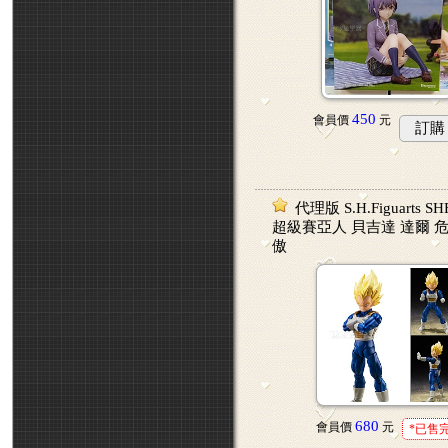
450
會員價
元
訂購
代理版 S.H.Figuarts 
超級賽亞人 貝吉達 達爾 
傲
680
會員價
元
*已售