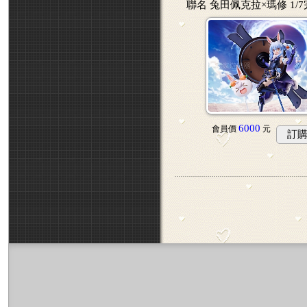
聯名 兔田佩克拉×瑪修 1/
6000
會員價
元
訂