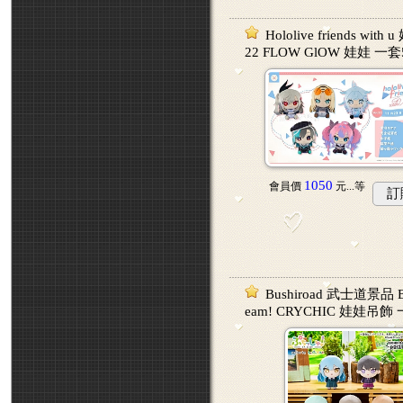
Hololive friends with 
22 FLOW GlOW 娃娃 一
1050
會員價
元...
等
訂
Bushiroad 武士道景品 B
eam! CRYCHIC 娃娃吊飾