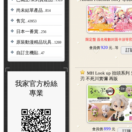
尚未結單產品
...814
售完
...43953
日本一番賞
...256
限定盤 簽名複數封面卡須等
原裝動漫精品玩具
...1269
920
會員價
元...
等
訂
自訂主機貼
...47
MH Look up 抬頭系列
刃 不死川實彌 再販
我家官方粉絲
專業
899
會員價
元
訂購