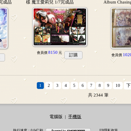
7完成品
樣 魔王愛莉兒 1/7完成品
Album Chasin
8150
會員價
元
102
訂購
會員價
購
1
2
3
4
5
6
7
8
9
10
下
共
2344
筆
電腦版
|
手機版
執行速度
：0.047
秒
FB隱私政策