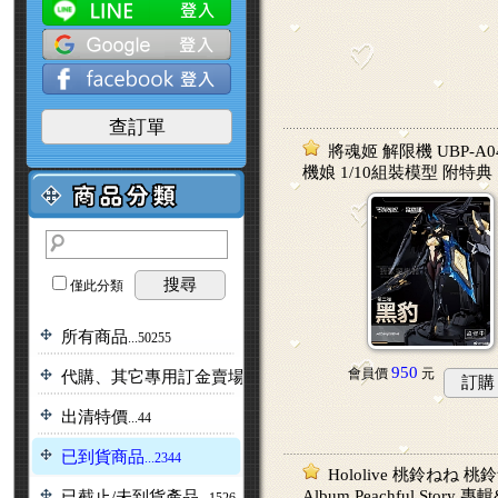
查訂單
將魂姬 解限機 UBP-A0
機娘 1/10組裝模型 附特典
搜尋
僅此分類
所有商品
...50255
950
會員價
元
代購、其它專用訂金賣場
...2
訂購
出清特價
...44
已到貨商品
...2344
Hololive 桃鈴ねね 桃鈴
Album Peachful Story
已截止/未到貨產品
...1526