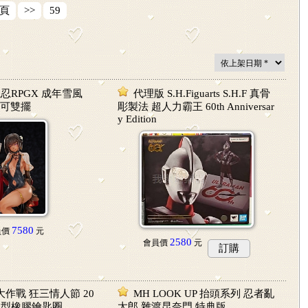
頁
>>
59
魔忍RPGX 成年雪風
代理版 S.H.Figuarts S.H.F 真骨
6 可雙擺
彫製法 超人力霸王 60th Anniversar
y Edition
7580
員價
元
2580
會員價
元
訂購
大作戰 狂三情人節 20
MH LOOK UP 抬頭系列 忍者亂
造型橡膠鑰匙圈
太郎 雜渡昆奈門 特典版