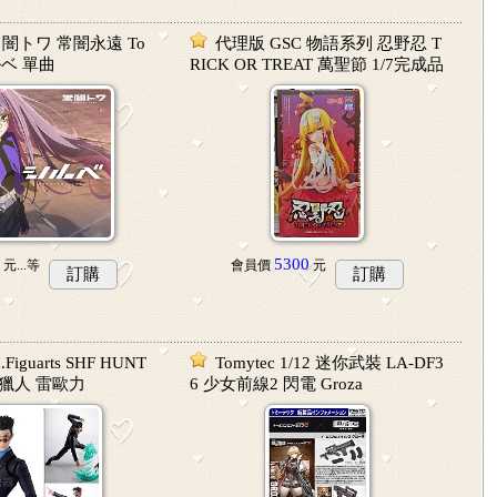
e 常闇トワ 常闇永遠 To
代理版 GSC 物語系列 忍野忍 T
シルベ 單曲
RICK OR TREAT 萬聖節 1/7完成品
5300
元...
等
會員價
元
訂購
訂購
Figuarts SHF HUNT
Tomytec 1/12 迷你武裝 LA-DF3
R 獵人 雷歐力
6 少女前線2 閃電 Groza