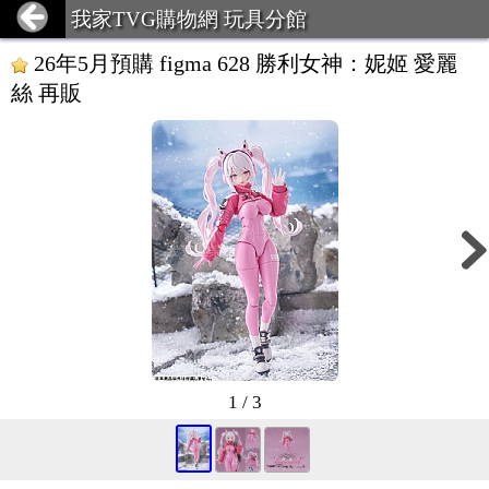
我家TVG購物網 玩具分館
26年5月預購 figma 628 勝利女神：妮姬 愛麗
絲 再販
1 / 3