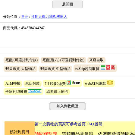
展開圖
分類位置
：
售完
/
可動人偶 / 鋼彈/機器人
商品代碼
：4545784044247
宅配
(可選貨到付款)
宅配(週六)
(可選貨到付款)
來店自取
郵局送貨-大型物品
郵局送貨-中型物品
ezShip超商取貨
ATM轉帳
來店付款
7-11列印繳費
webATM匯款
全家列印繳費
綠界線上刷卡
加入到收藏匣
第一次購物的買家可參考首頁 FAQ 說明
預計到貨日
時間僅暫定
，這類商品常延期，依廠商發貨時間為