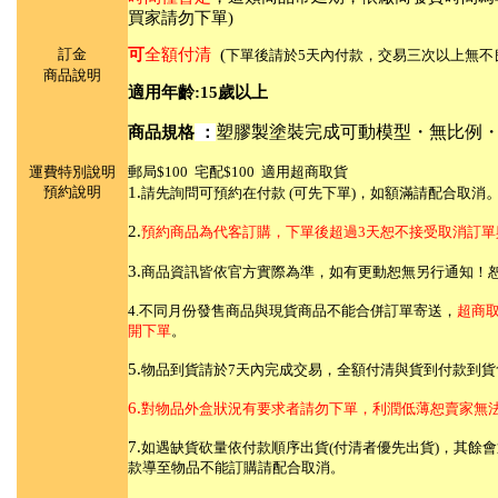
買家請勿下單)
訂金
可
全額付清
(
下單後請於5天內付款，
交易三次以上無不
商品說明
適用年齡:15歲以上
塑膠製塗裝完成可動模型・無比例・附
商品規格
：
運費特別說明
郵局$100 宅配$100 適用超商取貨
預約說明
1.
請先詢問可預約在付款 (可先下單)，如額滿請配合取消
2.
預約商品為代客訂購，下單後超過3天恕不接受取消訂單
3.
商品資訊皆依官方實際為準，如有更動恕無另行通知！
4.不同月份發售商品與
現貨商品不能合併訂單寄送，
超商
開下單
。
5.
物品到貨請於7天內完成交易，全額付清與貨到付款到貨
6.
對物品外盒狀況有要求者請勿下單，利潤低薄恕賣家無
7.
如遇缺貨砍量依付款順序出貨(付清者優先出貨)，其餘
款導至物品不能訂購請配合取消。