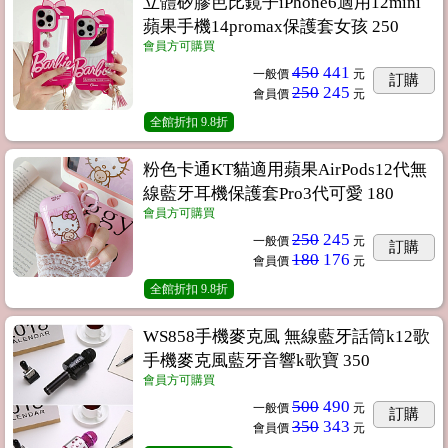
立體矽膠芭比鏡子iPhone6適用12mini
蘋果手機14promax保護套女孩 250
會員方可購買
450
441
一般價
元
訂購
250
245
會員價
元
全館折扣
9.8折
粉色卡通KT貓適用蘋果AirPods12代無
線藍牙耳機保護套Pro3代可愛 180
會員方可購買
250
245
一般價
元
訂購
180
176
會員價
元
全館折扣
9.8折
WS858手機麥克風 無線藍牙話筒k12歌
手機麥克風藍牙音響k歌寶 350
會員方可購買
500
490
一般價
元
訂購
350
343
會員價
元