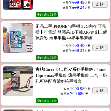
500
490
一般價
元
訂購
250
245
會員價
元
全館折扣
9.8折
正品二手IPHONE4S手機 32G內存 正常
插卡打電話 登蘋果ID下載APP追劇上網
聽音樂 備用手機 中學生學習機
500
490
一般價
元
訂購
350
343
會員價
元
全館折扣
9.8折
古馳Gucci卡包 原皮系列手機殼 iPhone
15pro max手機殼 蘋果手機殼 二合一掛
孔可搭配肩帶斜挎手機套
1000
980
一般價
元
訂購
700
686
會員價
元
全館折扣
9.8折