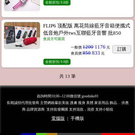
全館折扣
9.8折
FLIP6 顶配版 萬花筒線藍牙音箱便攜式
低音炮戶外tws互聯藍牙音響 批850
會員方可購買
1200
1176
一般價
元
訂購
850
833
會員價
元
全館折扣
9.8折
共
13
筆
咨詢時間10;00--12:00微信號:goodnike01
長期誠招代理批發商 主營網絡爆款美妝 護膚 瘦身 美體 家居用品 飾品… 供應
商 品牌貨源商 支持批發團購 支持混批，混搭 支持小額批
電腦版
|
手機版