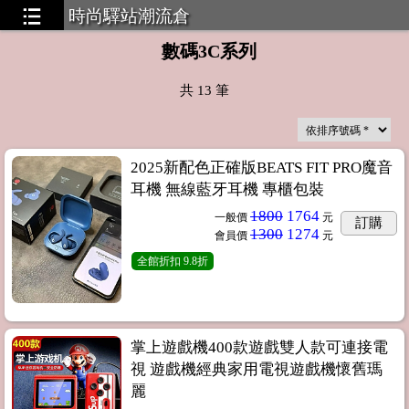
時尚驛站潮流倉
數碼3C系列
共
13
筆
工廠貨源，無需囤貨，一件代發
2025新配色正確版BEATS FIT PRO魔音
耳機 無線藍牙耳機 專櫃包裝
1800
1764
一般價
元
訂購
1300
1274
會員價
元
全館折扣
9.8折
掌上遊戲機400款遊戲雙人款可連接電
視 遊戲機經典家用電視遊戲機懷舊瑪
麗