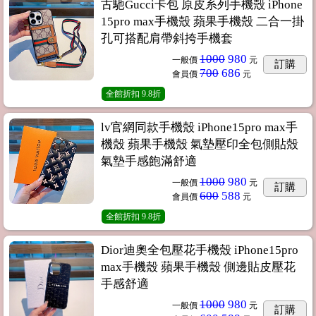
古馳Gucci卡包 原皮系列手機殼 iPhone
15pro max手機殼 蘋果手機殼 二合一掛
孔可搭配肩帶斜挎手機套
1000
980
一般價
元
訂購
700
686
會員價
元
全館折扣
9.8折
lv官網同款手機殼 iPhone15pro max手
機殼 蘋果手機殼 氣墊壓印全包側貼殼
氣墊手感飽滿舒適
1000
980
一般價
元
訂購
600
588
會員價
元
全館折扣
9.8折
Dior迪奧全包壓花手機殼 iPhone15pro
max手機殼 蘋果手機殼 側邊貼皮壓花
手感舒適
1000
980
一般價
元
訂購