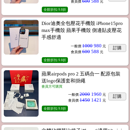
600
588
會員價
元
全館折扣
9.8折
Dior迪奧全包壓花手機殼 iPhone15pro
max手機殼 蘋果手機殼 側邊貼皮壓花
手感舒適
1000
980
一般價
元
訂購
600
588
會員價
元
全館折扣
9.8折
蘋果airpods pro 2 五碼合一 配原包裝
送logo保護套和掛繩
會員方可購買
2000
1960
一般價
元
訂購
1450
1421
會員價
元
全館折扣
9.8折