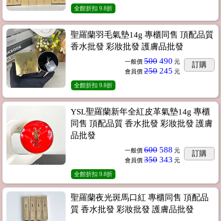
全館折扣
9.8折
聖羅蘭羽毛氣墊14g 專櫃同售 頂配品質
香水批發 彩妝批發 護膚品批發
500
490
一般價
元
訂購
250
245
會員價
元
全館折扣
9.8折
YSL聖羅蘭新年全紅皮革氣墊14g 專櫃
同售 頂配品質 香水批發 彩妝批發 護膚
品批發
600
588
一般價
元
訂購
350
343
會員價
元
全館折扣
9.8折
聖羅蘭夜光斑馬口紅 專櫃同售 頂配品
質 香水批發 彩妝批發 護膚品批發