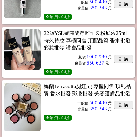
500
490
一般價
元
訂購
350
343
會員價
元
全館折扣
9.8折
22版YSL聖羅蘭浮雕恒久粉底液25ml
持久持妝 專櫃同售 頂配品質 香水批發
彩妝批發 護膚品批發
1000
980
一般價
元
訂購
650
637
會員價
元
全館折扣
9.8折
嬌蘭Terracotta腮紅5g 專櫃同售 頂配品
質 香水批發 彩妝批發 美容護膚品批發
500
490
一般價
元
訂購
350
343
會員價
元
全館折扣
9.8折