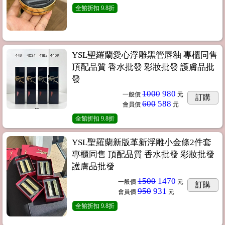
全館折扣
9.8折
YSL聖羅蘭愛心浮雕黑管唇釉 專櫃同售
頂配品質 香水批發 彩妝批發 護膚品批
發
1000
980
一般價
元
訂購
600
588
會員價
元
全館折扣
9.8折
YSL聖羅蘭新版革新浮雕小金條2件套
專櫃同售 頂配品質 香水批發 彩妝批發
護膚品批發
1500
1470
一般價
元
訂購
950
931
會員價
元
全館折扣
9.8折