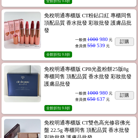
全館折扣
9.8折
免稅明通專櫃版 CT粉鉆口紅 專櫃同售
頂配品質 香水批發 彩妝批發 護膚品批
發
1000
980
一般價
元
訂購
550
539
會員價
元
全館折扣
9.8折
免稅明通專櫃版 CPB光盈粉餅25版8g
專櫃同售 頂配品質 香水批發 彩妝批發
護膚品批發
1000
980
一般價
元
訂購
650
637
會員價
元
全館折扣
9.8折
免稅明通專櫃版 CT雙色高光修容佛光
盤 22.5g 專櫃同售 頂配品質 香水批發
彩妝批發 護膚品批發