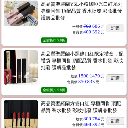
高品質聖羅蘭YSL小粉條啞光口紅系列
專櫃同售 頂配品質 香水批發 彩妝批發
護膚品批發
700
686
一般價
元
訂購
400
392
會員價
元
全館折扣
9.8折
高品質聖羅蘭小黑條口紅限定禮盒，配
禮袋 專櫃同售 頂配品質 香水批發 彩妝
批發 護膚品批發
1500
1470
一般價
元
訂購
850
833
會員價
元
全館折扣
9.8折
高品質聖羅蘭方管口紅 專櫃同售 頂配
品質 香水批發 彩妝批發 護膚品批發
800
784
一般價
元
訂購
400
392
會員價
元