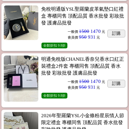
免稅明通版YSL聖羅蘭皮革氣墊口紅禮
盒 專櫃同售 頂配品質 香水批發 彩妝批
發 護膚品批發
1500
1470
一般價
元
訂購
950
931
會員價
元
全館折扣
9.8折
明通免稅版CHANEL香奈兒香水口紅正
裝禮盒2件套 專櫃同售 頂配品質 香水
批發 彩妝批發 護膚品批發
1500
1470
一般價
元
訂購
950
931
會員價
元
全館折扣
9.8折
2026年聖羅蘭YSL小金條粉星辰情人節
限定禮盒 專櫃同售 頂配品質 香水批發