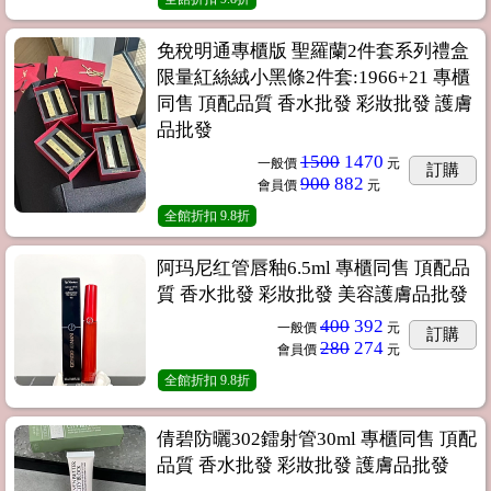
免稅明通專櫃版 聖羅蘭2件套系列禮盒
限量紅絲絨小黑條2件套:1966+21 專櫃
同售 頂配品質 香水批發 彩妝批發 護膚
品批發
1500
1470
一般價
元
訂購
900
882
會員價
元
全館折扣
9.8折
阿玛尼红管唇釉6.5ml 專櫃同售 頂配品
質 香水批發 彩妝批發 美容護膚品批發
400
392
一般價
元
訂購
280
274
會員價
元
全館折扣
9.8折
倩碧防曬302鐳射管30ml 專櫃同售 頂配
品質 香水批發 彩妝批發 護膚品批發