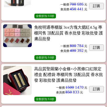
700
686
一般價
元
訂購
450
441
會員價
元
全館折扣
9.8折
免稅明通專櫃版 3ce方塊大腮紅4.5g 專
櫃同售 頂配品質 香水批發 彩妝批發 護
膚品批發
800
784
一般價
元
訂購
400
392
會員價
元
全館折扣
9.8折
高品質聖羅蘭小金條+小黑條口紅限定
禮盒 配禮袋 專櫃同售 頂配品質 香水批
發 彩妝批發 護膚品批發
1500
1470
一般價
元
訂購
850
833
會員價
元
全館折扣
9.8折