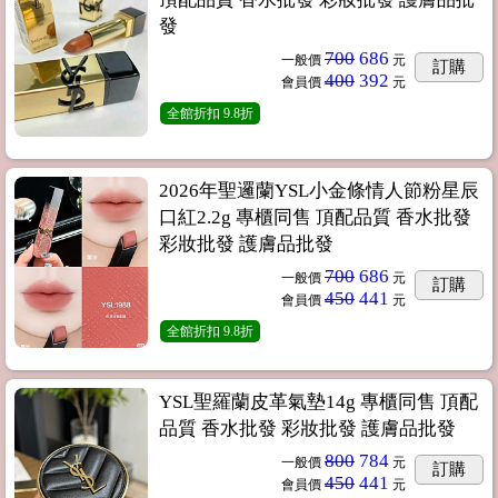
發
700
686
一般價
元
訂購
400
392
會員價
元
全館折扣
9.8折
2026年聖邏蘭YSL小金條情人節粉星辰
口紅2.2g 專櫃同售 頂配品質 香水批發
彩妝批發 護膚品批發
700
686
一般價
元
訂購
450
441
會員價
元
全館折扣
9.8折
YSL聖羅蘭皮革氣墊14g 專櫃同售 頂配
品質 香水批發 彩妝批發 護膚品批發
800
784
一般價
元
訂購
450
441
會員價
元