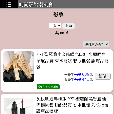
時尚驛站潮流倉
彩妝
下頁
工廠貨源，無需囤貨，一件代發
共
88
筆
YSL聖羅蘭小金條啞光口紅 專櫃同售
頂配品質 香水批發 彩妝批發 護膚品批
發
700
686
一般價
元
訂購
450
441
會員價
元
全館折扣
9.8折
免稅明通專櫃版 YSL聖羅蘭黑管唇釉
專櫃同售 頂配品質 香水批發 彩妝批發
護膚品批發