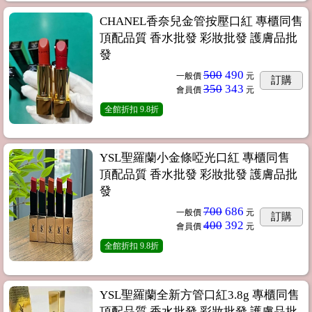
CHANEL香奈兒金管按壓口紅 專櫃同售
頂配品質 香水批發 彩妝批發 護膚品批
發
500
490
一般價
元
訂購
350
343
會員價
元
全館折扣
9.8折
YSL聖羅蘭小金條啞光口紅 專櫃同售
頂配品質 香水批發 彩妝批發 護膚品批
發
700
686
一般價
元
訂購
400
392
會員價
元
全館折扣
9.8折
YSL聖羅蘭全新方管口紅3.8g 專櫃同售
頂配品質 香水批發 彩妝批發 護膚品批