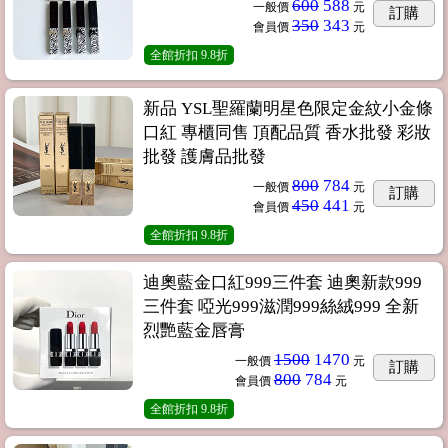
600
588
一般價
元
訂購
350
343
會員價
元
全館折扣
9.8折
新品 YSL聖羅蘭明星色限定金紋小金條
口紅 專櫃同售 頂配品質 香水批發 彩妝
批發 護膚品批發
800
784
一般價
元
訂購
450
441
會員價
元
全館折扣
9.8折
迪奧藍金口紅999三件套 迪奧新款999
三件套 啞光999滋潤999絲絨999 全新
烈艷藍金唇膏
1500
1470
一般價
元
訂購
800
784
會員價
元
全館折扣
9.8折