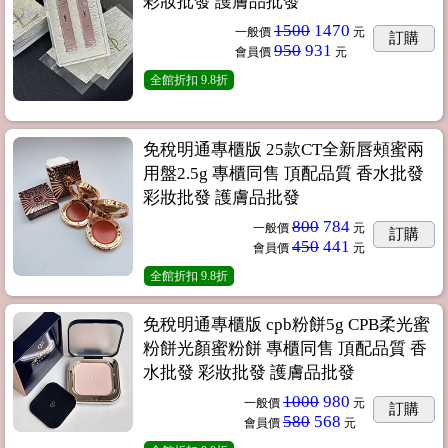
彩妝批發 護膚品批發
1500
1470
一般價
元
訂購
950
931
會員價
元
全館折扣
9.8折
免稅明通專櫃版 25款CT全新唇頰蜜兩
用盤2.5g 專櫃同售 頂配品質 香水批發
彩妝批發 護膚品批發
800
784
一般價
元
訂購
450
441
會員價
元
全館折扣
9.8折
免稅明通專櫃版 cpb粉餅5g CPB柔光蜜
粉餅光顏蜜粉餅 專櫃同售 頂配品質 香
水批發 彩妝批發 護膚品批發
1000
980
一般價
元
訂購
580
568
會員價
元