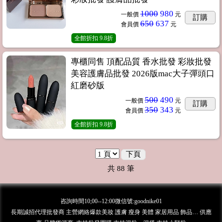
1000
980
一般價
元
訂購
650
637
會員價
元
全館折扣
9.8折
專櫃同售 頂配品質 香水批發 彩妝批發
美容護膚品批發 2026版mac大子彈頭口
紅磨砂版
500
490
一般價
元
訂購
350
343
會員價
元
全館折扣
9.8折
下頁
共
88
筆
咨詢時間10;00--12:00微信號:goodnike01
長期誠招代理批發商 主營網絡爆款美妝 護膚 瘦身 美體 家居用品 飾品… 供應