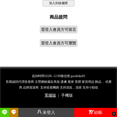
加入到收藏匣
商品提問
需登入會員方可留言
需登入會員方可瀏覽
咨詢時間10;00--12:00微信號:goodnike01
長期誠招代理批發商 主營網絡爆款美妝 護膚 瘦身 美體 家居用品 飾品… 供應
商 品牌貨源商 支持批發團購 支持混批，混搭 支持小額批
電腦版
|
手機版
未登入
結帳
0