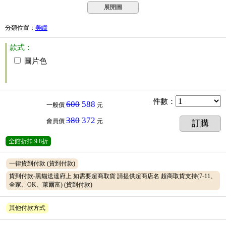
展開圖
分類位置
：
美瞳
款式：
圖片色
件數
：
600
588
一般價
元
380
372
會員價
元
訂購
全館折扣
9.8折
一律貨到付款
(貨到付款)
貨到付款-黑貓送達府上 如需要超商取貨 請提供超商店名 超商取貨支持(7-11、
全家、OK、萊爾富)
(貨到付款)
其他付款方式