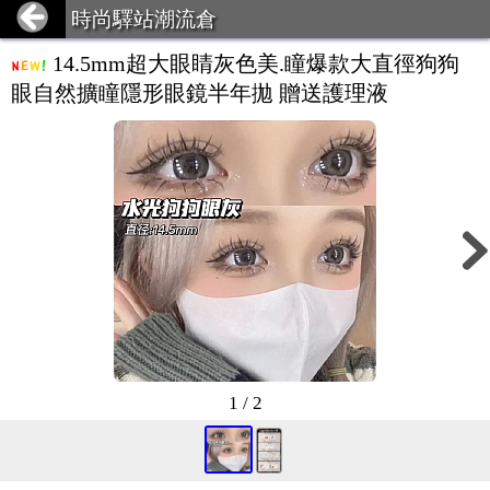
時尚驛站潮流倉
14.5mm超大眼睛灰色美.瞳爆款大直徑狗狗
眼自然擴瞳隱形眼鏡半年拋 贈送護理液
1 / 2