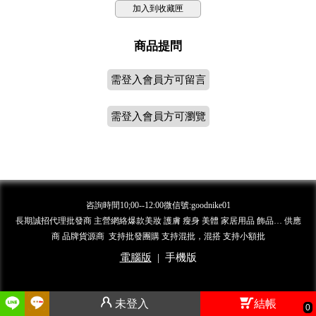
加入到收藏匣
商品提問
需登入會員方可留言
需登入會員方可瀏覽
咨詢時間10;00--12:00微信號:goodnike01
長期誠招代理批發商 主營網絡爆款美妝 護膚 瘦身 美體 家居用品 飾品… 供應
商 品牌貨源商 支持批發團購 支持混批，混搭 支持小額批
電腦版
|
手機版
未登入
結帳
0