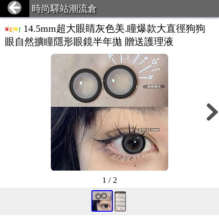
時尚驛站潮流倉
14.5mm超大眼睛灰色美.瞳爆款大直徑狗狗
眼自然擴瞳隱形眼鏡半年拋 贈送護理液
1 / 2