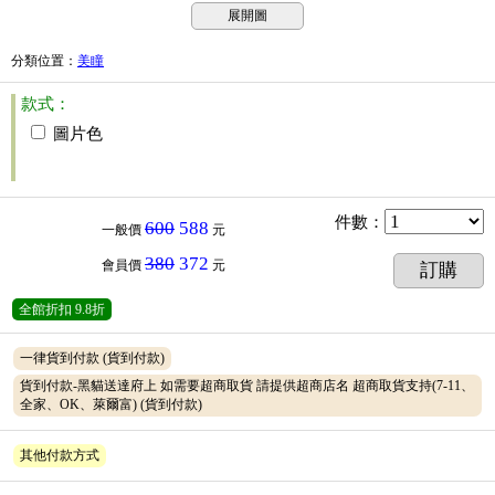
展開圖
分類位置
：
美瞳
款式：
圖片色
件數
：
600
588
一般價
元
380
372
會員價
元
訂購
全館折扣
9.8折
一律貨到付款
(貨到付款)
貨到付款-黑貓送達府上 如需要超商取貨 請提供超商店名 超商取貨支持(7-11、
全家、OK、萊爾富)
(貨到付款)
其他付款方式