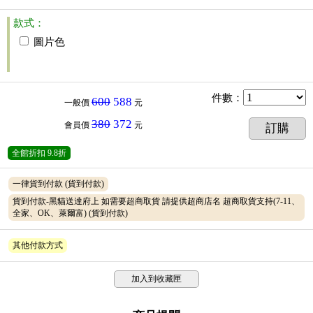
款式：
圖片色
件數
：
600
588
一般價
元
380
372
會員價
元
訂購
全館折扣
9.8折
一律貨到付款
(貨到付款)
貨到付款-黑貓送達府上 如需要超商取貨 請提供超商店名 超商取貨支持(7-11、
全家、OK、萊爾富)
(貨到付款)
其他付款方式
加入到收藏匣