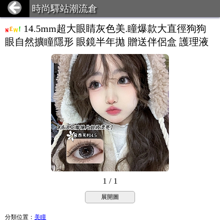
時尚驛站潮流倉
14.5mm超大眼睛灰色美.瞳爆款大直徑狗狗
眼自然擴瞳隱形 眼鏡半年拋 贈送伴侶盒 護理液
1 / 1
展開圖
分類位置
：
美瞳