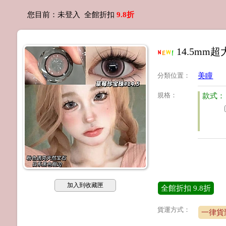
您目前：
未登入
全館折扣
9.8折
14.5m
分類位置
：
美瞳
規格
：
款式：
加入到收藏匣
全館折扣
9.8折
貨運方式：
一律貨