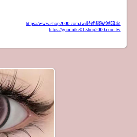
https://www.shop2000.com.tw/時尚驛站潮流倉
https://goodnike01.shop2000.com.tw