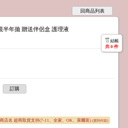
回商品列表
鏡半年拋 贈送伴侶盒 護理液
結帳
共
0
件
訂購
店名 超商取貨支持(7-11、全家、OK、萊爾富)
(貨到付款)