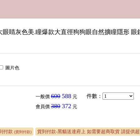
m超大眼睛灰色美.瞳爆款大直徑狗狗眼自然擴瞳隱形 眼
圖片色
600
588
件數
：
一般價
元
380
372
會員價
元
到付款
貨到付款-黑貓送達府上 如需要超商取貨 請提供超商
(貨到付款)