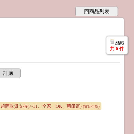
回商品列表
結帳
共
0
件
訂購
超商取貨支持(7-11、全家、OK、萊爾富)
(貨到付款)