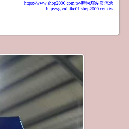
https://www.shop2000.com.tw/時尚驛站潮流倉
https://goodnike01.shop2000.com.tw