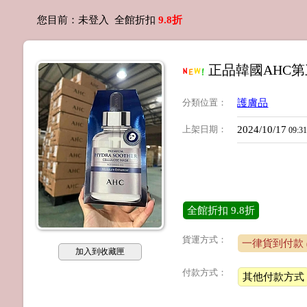
您目前：
未登入
全館折扣
9.8折
正品韓國AHC第
分類位置
：
護膚品
上架日期
：
2024/10/17
09:3
全館折扣
9.8折
貨運方式：
一律貨到付款
加入到收藏匣
付款方式：
其他付款方式