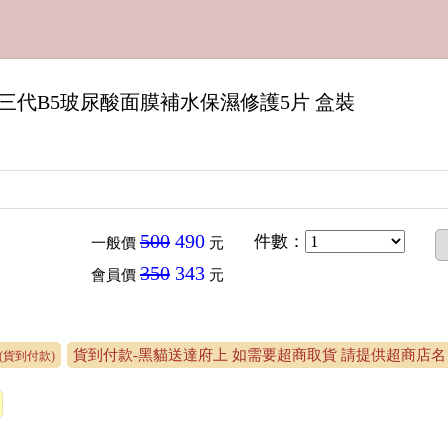
三代B5玻尿酸面膜補水保濕修護5片 盒裝
1
500
490
件數
：
一般價
元
350
343
會員價
元
貨到付款-黑貓送達府上 如需要超商取貨 請提供超商店名 
(貨到付款)