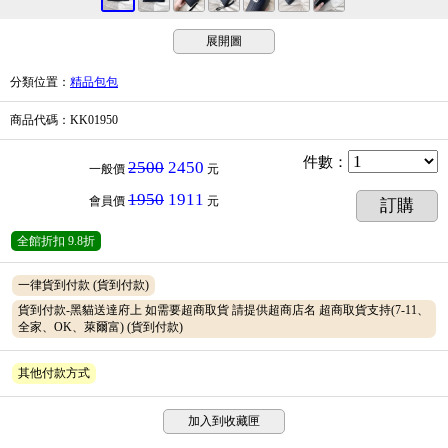
展開圖
分類位置
：
精品包包
商品代碼
：KK01950
件數
：
2500
2450
一般價
元
1950
1911
會員價
元
訂購
全館折扣
9.8折
一律貨到付款
(貨到付款)
貨到付款-黑貓送達府上 如需要超商取貨 請提供超商店名 超商取貨支持(7-11、
全家、OK、萊爾富)
(貨到付款)
其他付款方式
加入到收藏匣