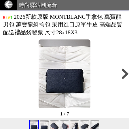
時尚驛站潮流倉
2026新款原版 MONTBLANC手拿包 萬寶龍
男包 萬寶龍斜挎包 采用進口原單牛皮 高端品質
配送禮品袋發票 尺寸28x18X3
1 / 7