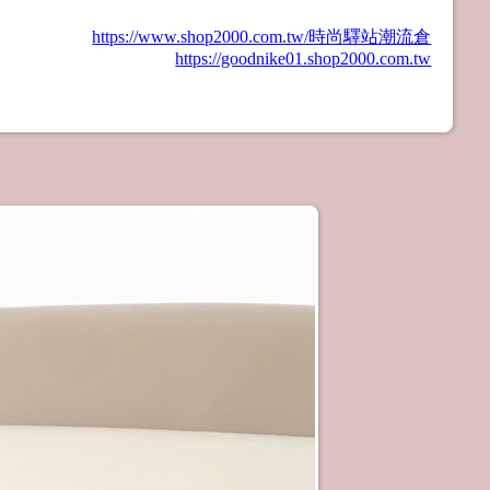
https://www.shop2000.com.tw/時尚驛站潮流倉
https://goodnike01.shop2000.com.tw