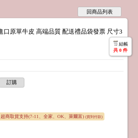
回商品列表
采用進口原單牛皮 高端品質 配送禮品袋發票 尺寸3
結帳
共
0
件
訂購
超商取貨支持(7-11、全家、OK、萊爾富)
(貨到付款)