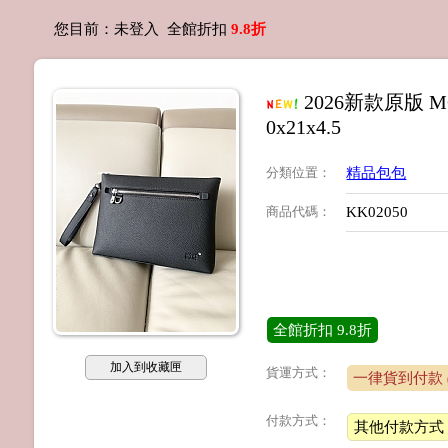
您目前：
未登入
全館折扣
9.8折
2026新款原版
0x21x4.5
分類位置
：
精品包包
商品代碼
：
KK02050
全館折扣
9.8折
加入到收藏匣
貨運方式：
一律貨到付款
付款方式：
其他付款方式