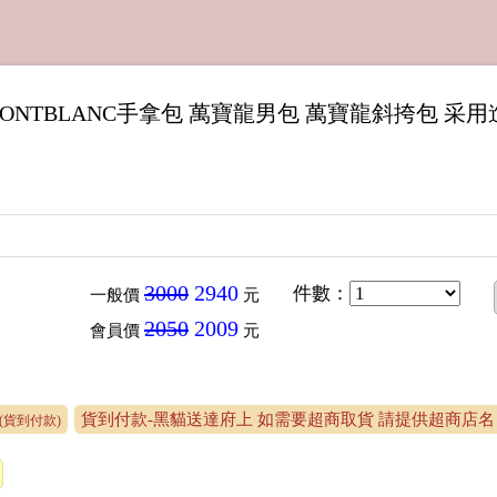
 MONTBLANC手拿包 萬寶龍男包 萬寶龍斜挎包 
3000
2940
件數
：
一般價
元
2050
2009
會員價
元
貨到付款-黑貓送達府上 如需要超商取貨 請提供超商店名 
(貨到付款)