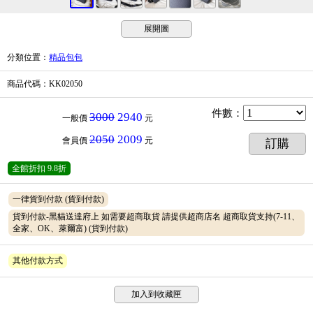
展開圖
分類位置
：
精品包包
商品代碼
：KK02050
件數
：
3000
2940
一般價
元
2050
2009
會員價
元
訂購
全館折扣
9.8折
一律貨到付款
(貨到付款)
貨到付款-黑貓送達府上 如需要超商取貨 請提供超商店名 超商取貨支持(7-11、
全家、OK、萊爾富)
(貨到付款)
其他付款方式
加入到收藏匣