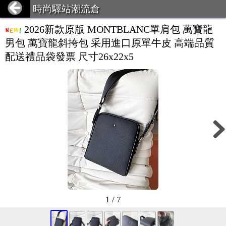
時尚驛站潮流倉
2026新款原版 MONTBLANC單肩包 萬寶龍
男包 萬寶龍斜挎包 采用進口原單牛皮 高端品質
配送禮品袋發票 尺寸26x22x5
1 / 7