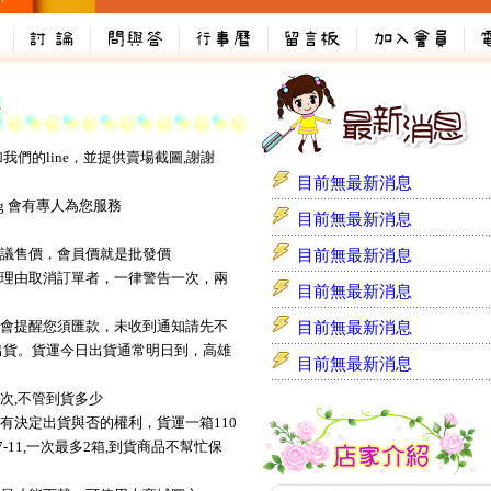
目前無最新消息
目前無最新消息
目前無最新消息
我們的line，並提供賣場截圖,謝謝
目前無最新消息
fveg 會有專人為您服務
目前無最新消息
目前無最新消息
建議售價，會員價就是批發價
殊理由取消訂單者，一律警告一次，兩
目前無最新消息
目前無最新消息
前會提醒您須匯款，未收到通知請先不
出貨。貨運今日出貨通常明日到，高雄
目前無最新消息
目前無最新消息
一次,不管到貨多少
保有決定出貨與否的權利，貨運一箱110
目前無最新消息
7-11,一次最多2箱,到貨商品不幫忙保
目前無最新消息