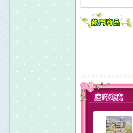
訊息跑馬燈文字訊
訊息跑馬燈文字訊