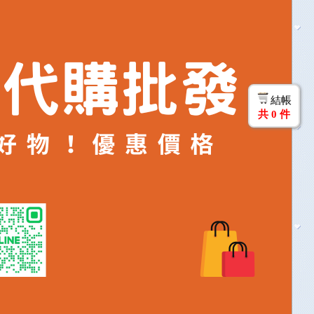
結帳
共
0
件