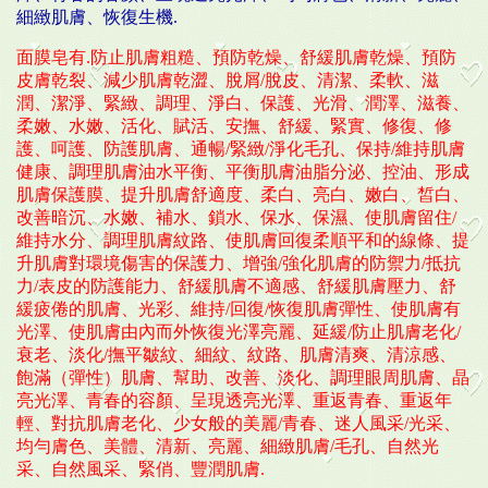
細緻肌膚、恢復生機.
樂活皂世界可使用台灣PAY付款了
面膜皂有.防止肌膚粗糙、預防乾燥、舒緩肌膚乾燥、預防
皮膚乾裂、減少肌膚乾澀、脫屑/脫皮、清潔、柔軟、滋
聖誕節戲永樂文創市集
潤、潔淨、緊緻、調理、淨白、保護、光滑、潤澤、滋養、
柔嫩、水嫩、活化、賦活、安撫、舒緩、緊實、修復、修
護、呵護、防護肌膚、通暢/緊緻/淨化毛孔、保持/維持肌膚
健康、調理肌膚油水平衡、平衡肌膚油脂分泌、控油、形成
肌膚保護膜、提升肌膚舒適度、柔白、亮白、嫩白、皙白、
改善暗沉、水嫩、補水、鎖水、保水、保濕、使肌膚留住/
維持水分、調理肌膚紋路、使肌膚回復柔順平和的線條、提
升肌膚對環境傷害的保護力、增強/強化肌膚的防禦力/抵抗
力/表皮的防護能力、舒緩肌膚不適感、舒緩肌膚壓力、舒
緩疲倦的肌膚、光彩、維持/回復/恢復肌膚彈性、使肌膚有
光澤、使肌膚由內而外恢復光澤亮麗、延緩/防止肌膚老化/
衰老、淡化/撫平皺紋、細紋、紋路、肌膚清爽、清涼感、
飽滿（彈性）肌膚、幫助、改善、淡化、調理眼周肌膚、晶
亮光澤、青春的容顏、呈現透亮光澤、重返青春、重返年
輕、對抗肌膚老化、少女般的美麗/青春、迷人風采/光采、
均勻膚色、美體、清新、亮麗、細緻肌膚/毛孔、自然光
采、自然風采、緊俏、豐潤肌膚.