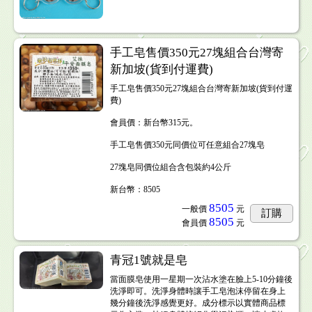
手工皂售價350元27塊組合台灣寄
新加坡(貨到付運費)
手工皂售價350元27塊組合台灣寄新加坡(貨到付運
費)
會員價：新台幣315元。
手工皂售價350元同價位可任意組合27塊皂
27塊皂同價位組合含包裝約4公斤
新台幣：8505
8505
一般價
元
訂購
8505
會員價
元
青冠1號就是皂
當面膜皂使用一星期一次沾水塗在臉上5-10分鐘後
洗淨即可。洗淨身體時讓手工皂泡沫停留在身上
幾分鐘後洗淨感覺更好。成分標示以實體商品標