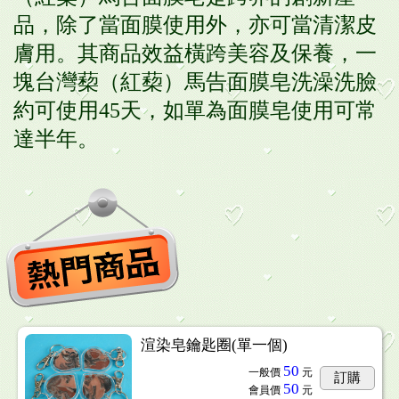
品，除了當面膜使用外，亦可當清潔皮
膚用。其商品效益橫跨美容及保養，一
塊台灣蔾（紅蔾）馬告面膜皂洗澡洗臉
約可使用45天，如單為面膜皂使用可常
達半年。
渲染皂鑰匙圈(單一個)
50
一般價
元
訂購
50
會員價
元