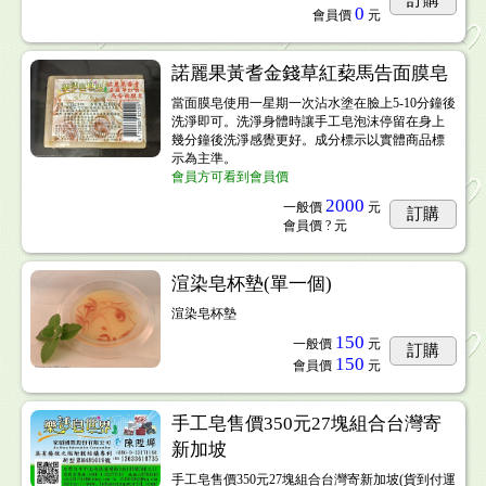
訂購
0
會員價
元
諾麗果黃耆金錢草紅蔾馬告面膜皂
當面膜皂使用一星期一次沾水塗在臉上5-10分鐘後
洗淨即可。洗淨身體時讓手工皂泡沫停留在身上
幾分鐘後洗淨感覺更好。成分標示以實體商品標
示為主準。
會員方可看到會員價
2000
一般價
元
訂購
會員價
? 元
渲染皂杯墊(單一個)
渲染皂杯墊
150
一般價
元
訂購
150
會員價
元
手工皂售價350元27塊組合台灣寄
新加坡
手工皂售價350元27塊組合台灣寄新加坡(貨到付運