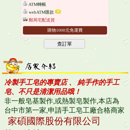
ATM轉帳
webATM匯款
郵局宅配送貨
購物1000元免運費
查訂單
冷製手工皂的專賣店 、
純手作的手工
皂、不只是清潔用品哦！
非一般皂基製作,
或熱製皂製作,
本店為
台中市第一家,
申請手工皂工廠合格商家
家碩國際股份有限公司