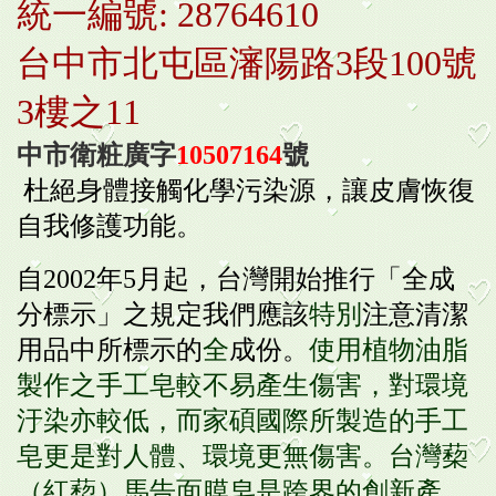
統一編號: 28764610
台中市北屯區瀋陽路3段100號
3樓之11
中市衛粧廣字
10507164
號
杜絕身體接觸化學污染源，讓皮膚恢復
自我修護功能。
自2002年5月起，台灣開始推行「全成
分標示」之規定我們應該
特別
注意清潔
用品中所標示的
全
成份。
使用植物油脂
製作之手工皂較不易產生傷害，對環境
汙染亦較低，而家碩國際所製造的手工
皂更是對人體、環境更無傷害。台灣蔾
（紅蔾）馬告面膜皂是跨界的創新產