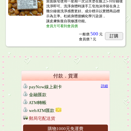
當面膜皂使用一星期一次沾水塗在臉上5-10分鐘後
洗淨即可。洗淨身體時讓手工皂泡沫停留在身上
幾分鐘後洗淨感覺更好。成分標示以實體商品標
示為主準。杜絕身體接觸化學污染源，
讓皮膚恢復自我修護功能。
會員方可看到會員價
500
一般價
元
訂購
會員價
? 元
付款．貨運
詳細
payNow線上刷卡
金融匯款
ATM轉帳
webATM匯款
郵局宅配送貨
購物1000元免運費