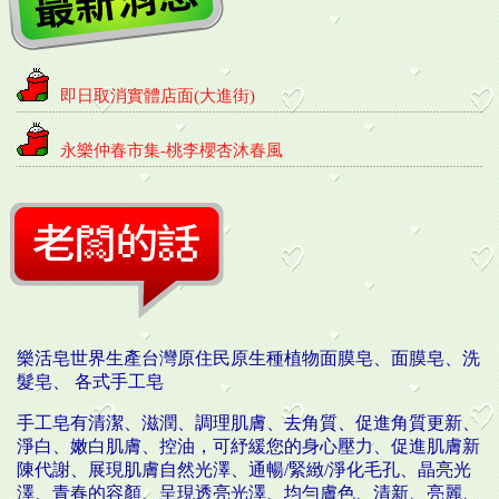
即日取消實體店面(大進街)
永樂仲春市集-桃李櫻杏沐春風
永樂夏日市集
暖暖壽市集
2023榮星花園園遊會
樂活皂世界生產
台灣原住民原生種植物
面膜皂
、面膜皂、洗
市集回顧
髮皂
、
各式手工皂
手工皂
有清潔、滋潤、調理肌膚、去角質、促進角質更新、
2022鹿港祈福法會市集
淨白、嫩白肌膚、控油，可紓緩您的身心壓力、促進肌膚新
陳代謝、展現肌膚自然光澤、通暢/緊緻/淨化毛孔、晶亮光
晴市集-鐵道驛第二月台
澤、青春的容顏、呈現透亮光澤、均勻膚色、清新、亮麗、