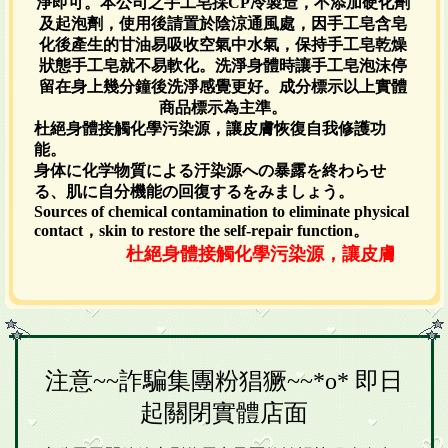
淨即可。本公司之手工皂採CP冷製造，不添加硬化劑
及起泡劑，使用後請置於陰涼通風處，因手工皂含皂
化後產生的甘油易吸收空氣中水氣，保持手工皂乾燥
狀態手工皂就不易軟化。洗淨身體時讓手工皂泡沫停
留在身上幾分鐘後洗淨感覺更好。成分標示以上實體
商品標示為主準。
杜絕身體接觸化學污染源，讓皮膚恢復自我修護功
能。
身体に化学物質による汙染源への暴露を終わらせ
る、肌に自分機能の回復するをみましょう。
Sources of chemical contamination to eliminate physical
contact，skin to restore the self-repair function。
杜絕身體接觸化學污染源，讓皮膚恢復自我
注意~~詐騙集團粉猖獗~~*o* 即日
起關閉實體店面