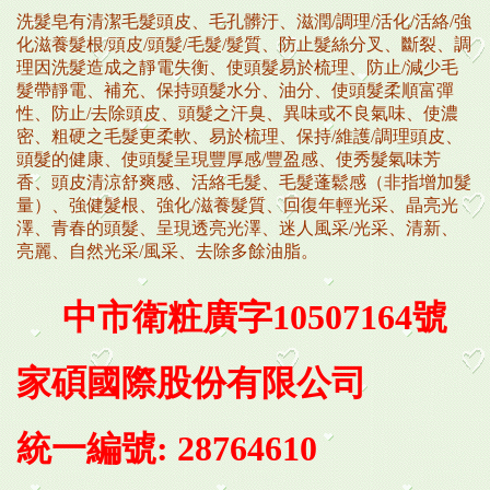
洗髮皂有清潔毛髮頭皮、毛孔髒汙、滋潤/調理/活化/活絡/強
化滋養髮根/頭皮/頭髮/毛髮/髮質、防止髮絲分叉、斷裂、調
理因洗髮造成之靜電失衡、使頭髮易於梳理、防止/減少毛
髮帶靜電、補充、保持頭髮水分、油分、使頭髮柔順富彈
性、防止/去除頭皮、頭髮之汗臭、異味或不良氣味、使濃
密、粗硬之毛髮更柔軟、易於梳理、保持/維護/調理頭皮、
頭髮的健康、使頭髮呈現豐厚感/豐盈感、使秀髮氣味芳
香、頭皮清涼舒爽感、活絡毛髮、毛髮蓬鬆感（非指增加髮
量）、強健髮根、強化/滋養髮質、回復年輕光采、晶亮光
澤、青春的頭髮、呈現透亮光澤、迷人風采/光采、清新、
亮麗、自然光采/風采、去除多餘油脂。
中市衛粧廣字10507164號
家碩國際股份有限公司
統一編號: 28764610