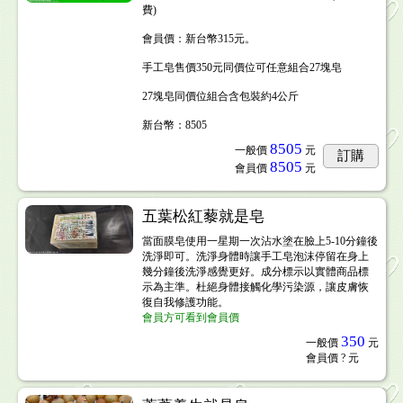
費)
會員價：新台幣315元。
手工皂售價350元同價位可任意組合27塊皂
27塊皂同價位組合含包裝約4公斤
新台幣：8505
8505
一般價
元
訂購
8505
會員價
元
五葉松紅藜就是皂
當面膜皂使用一星期一次沾水塗在臉上5-10分鐘後
洗淨即可。洗淨身體時讓手工皂泡沫停留在身上
幾分鐘後洗淨感覺更好。成分標示以實體商品標
示為主準。杜絕身體接觸化學污染源，讓皮膚恢
復自我修護功能。
會員方可看到會員價
350
一般價
元
會員價
? 元