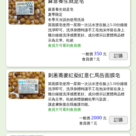
蔴薏養生就是皂
蔴薏養生就是皂
夏季限定
冬季天冷請勿使用洗澡
當面膜皂使用一星期一次沾水塗在臉上5-10分鐘後
洗淨即可。洗淨身體時讓手工皂泡沫停留在身上
幾分鐘後洗淨感覺更好。成分標示以實體商品標
示為主準。杜絕
會員方可看到會員價
350
一般價
元
訂購
會員價
? 元
刺蔥蕎麥紅蔾紅薏仁馬告面膜皂
當面膜皂使用一星期一次沾水塗在臉上5-10分鐘後
洗淨即可。洗淨身體時讓手工皂泡沫停留在身上
幾分鐘後洗淨感覺更好。成分標示以實體商品標
示為主準。杜絕身體接觸化學污染源，
讓皮膚恢復自我修護功能。
會員方可看到會員價
2000
一般價
元
訂購
會員價
? 元