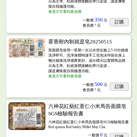
示為主準。杜絕身體接觸化學污染源，讓皮膚恢
復自我修護功能。
會員方可看到會員價
350
一般價
元
訂購
會員價
? 元
霍香附內制就是皂20250515
當面膜皂使用一星期一次沾水塗在臉上5-10分鐘後
洗淨即可。洗淨身體時讓手工皂泡沫停留在身上
幾分鐘後洗淨感覺更好。成分標示以實體商品標
示為主準。杜絕身體接觸化學污染源，
讓皮膚恢復自我修護功能。
會員方可看到會員價
500
一般價
元
訂購
會員價
? 元
六神花紅蔾紅薏仁小米馬告面膜皂
SGS檢驗報告書
六神花紅蔾紅薏仁小米馬告面膜皂SGS檢驗報告書
Red quinoa Red barley Millet May Cha
0
一般價
元