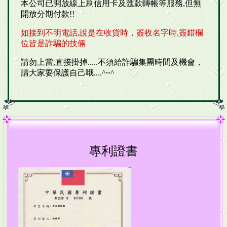
本公司已開放
線上刷信用卡及匯款轉帳等服務,但無
開放分期付款!!
如接到不明電話,說是在收貨時，
簽收名字時,簽錯欄
位皆是詐騙的技倆
請勿上當,直接掛掉.....不須給詐騙集團時間及機會，
請大家要保護自己哦....^~^
專利證書