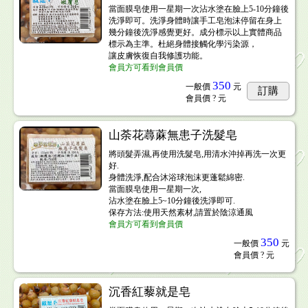
當面膜皂使用一星期一次沾水塗在臉上5-10分鐘後
洗淨即可。洗淨身體時讓手工皂泡沫停留在身上
幾分鐘後洗淨感覺更好。成分標示以上實體商品
標示為主準。杜絕身體接觸化學污染源，
讓皮膚恢復自我修護功能。
會員方可看到會員價
350
一般價
元
訂購
會員價
? 元
山荼花蕁蔴無患子洗髮皂
將頭髮弄濕,再使用洗髮皂,用清水沖掉再洗一次更
好.
身體洗淨,配合沐浴球泡沫更蓬鬆綿密.
當面膜皂使用一星期一次,
沾水塗在臉上5~10分鐘後洗淨即可.
保存方法:使用天然素材,請置於陰涼通風
會員方可看到會員價
350
一般價
元
會員價
? 元
沉香紅藜就是皂