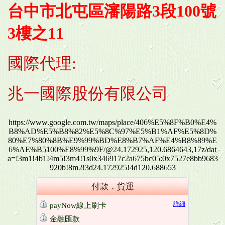
台中市北屯區瀋陽路3段100號
3樓之11
國際代理:
兆一國際股份有限公司
https://www.google.com.tw/maps/place/406%E5%8F%B0%E4%
B8%AD%E5%B8%82%E5%8C%97%E5%B1%AF%E5%8D%
80%E7%80%8B%E9%99%BD%E8%B7%AF%E4%B8%89%E
6%AE%B5100%E8%99%9F/@24.172925,120.6864643,17z/dat
a=!3m1!4b1!4m5!3m4!1s0x346917c2a675bc05:0x7527e8bb9683
920b!8m2!3d24.172925!4d120.688653
付款．貨運
詳細
payNow線上刷卡
金融匯款