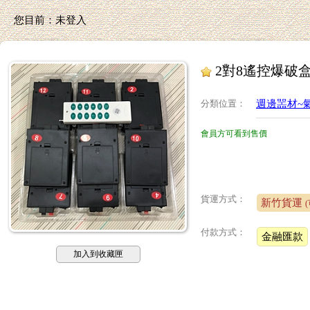
您目前：
未登入
2對8遙控爆破
分類位置
：
週邊噐材~氣球配件- 
會員方可看到售價
貨運方式：
新竹貨運
付款方式：
金融匯款
加入到收藏匣