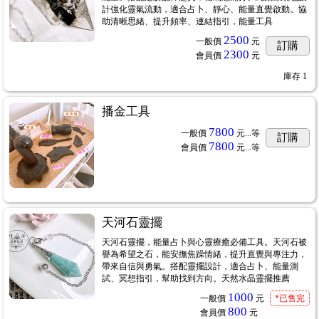
計強化靈氣流動，適合占卜、靜心、能量直覺啟動。協
助清晰思緒、提升頻率、連結指引，能量工具
2500
一般價
元
訂購
2300
會員價
元
庫存
1
播金工具
7800
一般價
元...
等
訂購
7800
會員價
元...
等
天河石靈擺
天河石靈擺，能量占卜與心靈療癒必備工具。天河石被
譽為希望之石，能安撫焦躁情緒，提升直覺與專注力，
帶來自信與勇氣。搭配靈擺設計，適合占卜、能量測
試、冥想指引，幫助找到方向。天然水晶靈擺推薦
1000
一般價
元
*已售完
800
會員價
元