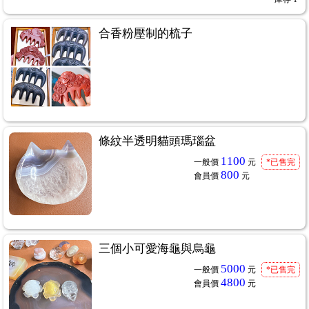
合香粉壓制的梳子
條紋半透明貓頭瑪瑙盆
1100
一般價
元
*已售完
800
會員價
元
三個小可愛海龜與烏龜
5000
一般價
元
*已售完
4800
會員價
元