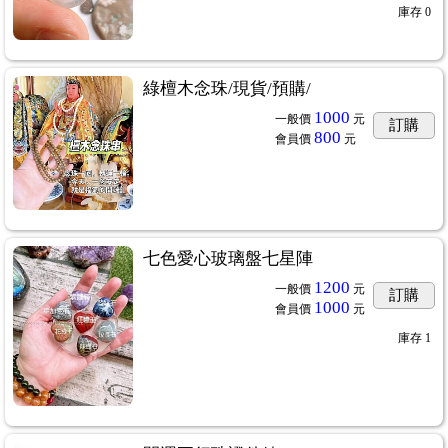
庫存
0
綠檀木念珠/現貨/預購/
1000
一般價
元
訂購
800
會員價
元
七色愛心玻璃盤七星陣
1200
一般價
元
訂購
1000
會員價
元
庫存
1