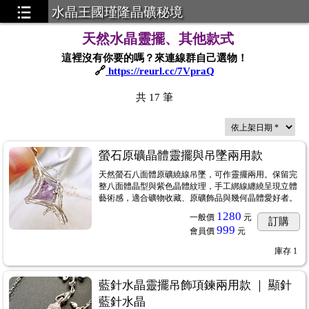
水晶王國瑾隆晶礦秘境
天然水晶靈擺、其他款式
這裡沒有你要的嗎？來連線群自己選物！
🔗
https://reurl.cc/7VpraQ
共
17
筆
螢石原礦晶體靈擺與吊墜兩用款
天然螢石八面體原礦繞線吊墜，可作靈擺兩用。保留完
整八面體晶型與紫色晶體紋理，手工綁線纏繞呈現立體
藝術感，適合礦物收藏、原礦飾品與幾何晶體愛好者。
1280
一般價
元
訂購
999
會員價
元
庫存
1
藍針水晶靈擺吊飾項鍊兩用款 ｜ 顯針
藍針水晶