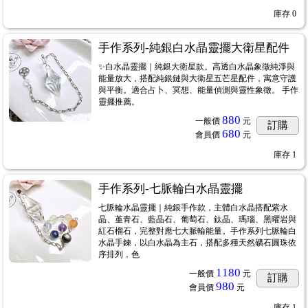
庫存
0
手作系列-純銀白水晶靈擺大衛星配件
✨白水晶靈擺｜純銀大衛星款。高透白水晶象徵純淨與
能量放大，搭配純銀鏈與大衛星五芒星配件，寓意守護
與平衡。適合占卜、冥想、能量偵測與靈性象徵。 手作
靈擺推薦。
880
一般價
元
訂購
680
會員價
元
庫存
1
手作系列-七脈輪白水晶靈擺
七脈輪水晶靈擺｜純銀手作款，主體白水晶搭配紫水
晶、堇青石、藍晶石、葡萄石、鈦晶、瑪瑙、黑曜岩與
紅石榴石，完整對應七大脈輪能量。手作系列七脈輪白
水晶手鍊，以白水晶為主石，搭配多種天然礦石圓珠依
序排列，色
1180
一般價
元
訂購
980
會員價
元
庫存
1