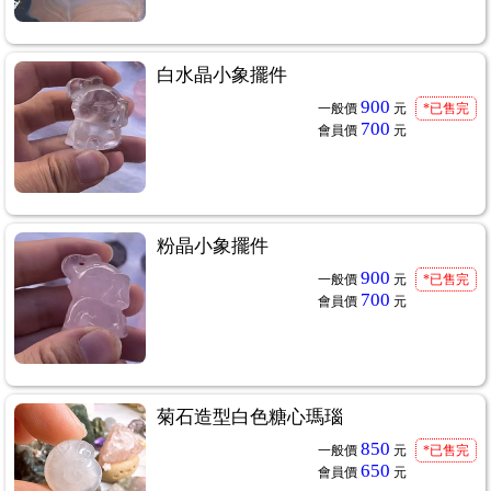
白水晶小象擺件
900
一般價
元
*已售完
700
會員價
元
粉晶小象擺件
900
一般價
元
*已售完
700
會員價
元
菊石造型白色糖心瑪瑙
850
一般價
元
*已售完
650
會員價
元