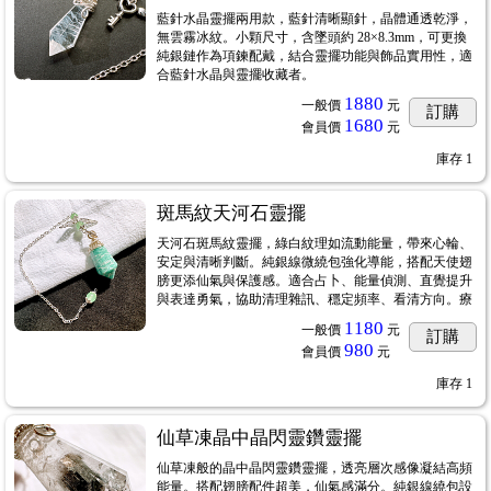
藍針水晶靈擺兩用款，藍針清晰顯針，晶體通透乾淨，
無雲霧冰紋。小顆尺寸，含墜頭約 28×8.3mm，可更換
純銀鏈作為項鍊配戴，結合靈擺功能與飾品實用性，適
合藍針水晶與靈擺收藏者。
.8
1880
一般價
元
訂購
1680
會員價
元
90
庫存
1
斑馬紋天河石靈擺
天河石斑馬紋靈擺，綠白紋理如流動能量，帶來心輪、
安定與清晰判斷。純銀線微繞包強化導能，搭配天使翅
膀更添仙氣與保護感。適合占卜、能量偵測、直覺提升
與表達勇氣，協助清理雜訊、穩定頻率、看清方向。療
1180
一般價
元
訂購
980
會員價
元
庫存
1
仙草凍晶中晶閃靈鑽靈擺
仙草凍般的晶中晶閃靈鑽靈擺，透亮層次感像凝結高頻
能量。搭配翅膀配件超美，仙氣感滿分。純銀線繞包設