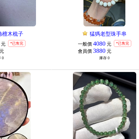
絲檀木梳子
猛獁老型珠手串
4080
*已售完
*已售完
元
一般價
元
3880
元
會員價
元
存
0
庫存
0