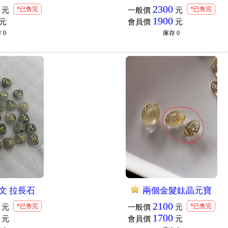
2300
*已售完
*已售完
元
一般價
元
1900
元
會員價
元
存
0
庫存
0
文 拉長石
兩個金髮鈦晶元寶
2100
*已售完
*已售完
元
一般價
元
1700
元
會員價
元