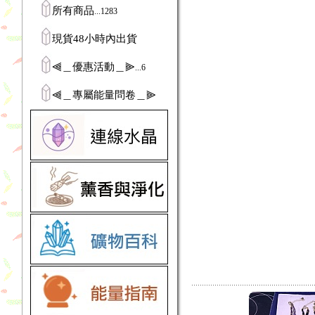
所有商品
...1283
現貨48小時內出貨
⫷＿優惠活動＿⫸
...6
⫷＿專屬能量問卷＿⫸