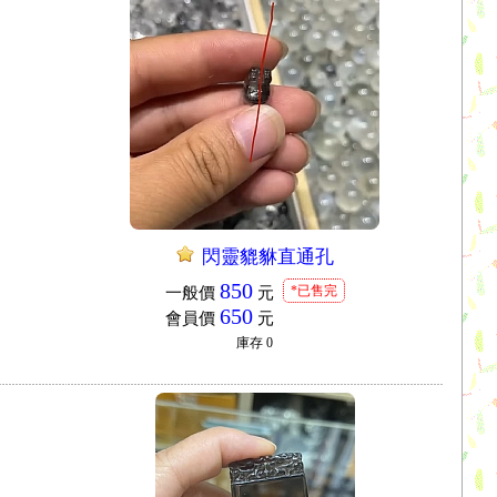
閃靈貔貅直通孔
850
*已售完
一般價
元
650
會員價
元
庫存
0