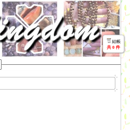
結帳
共
0
件