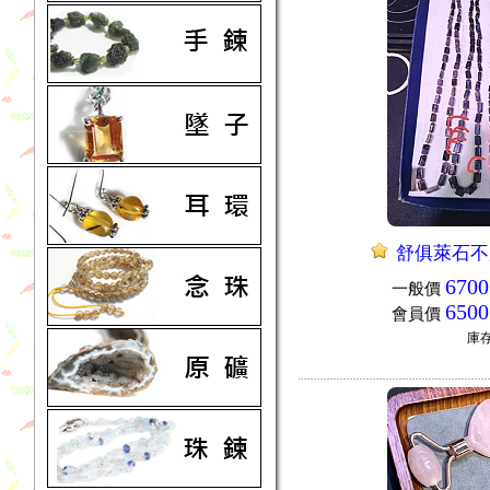
舒俱萊石不
6700
一般價
6500
會員價
庫