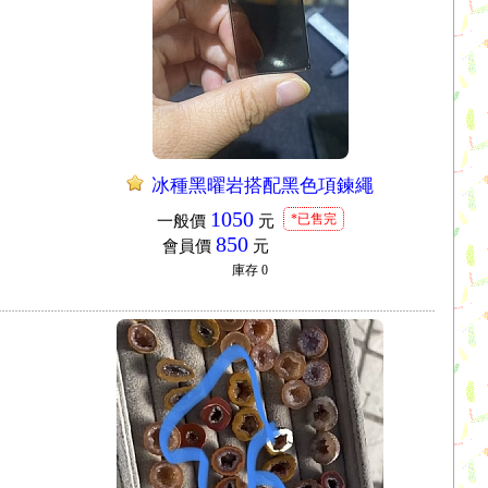
冰種黑曜岩搭配黑色項鍊繩
1050
*已售完
一般價
元
850
會員價
元
庫存
0