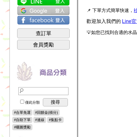
📌
下單方式簡單快速，
歡迎加入我們的
Line
💡
如您已找到合適的水
查訂單
會員獎勵
搜尋
僅此分類
#合單免運
#回饋金(積分)
#自助下單
#連線
#集點卡
#曬圖獎勵