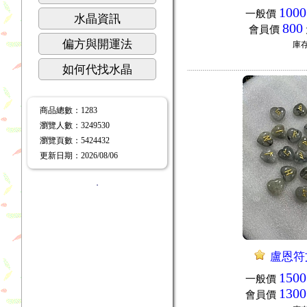
1000
一般價
水晶資訊
800
會員價
偏方與開運法
庫
如何代找水晶
商品總數
：1283
瀏覽人數
：
3249530
瀏覽頁數
：
5424432
更新日期
：2026/08/06
．
盧恩符
1500
一般價
1300
會員價