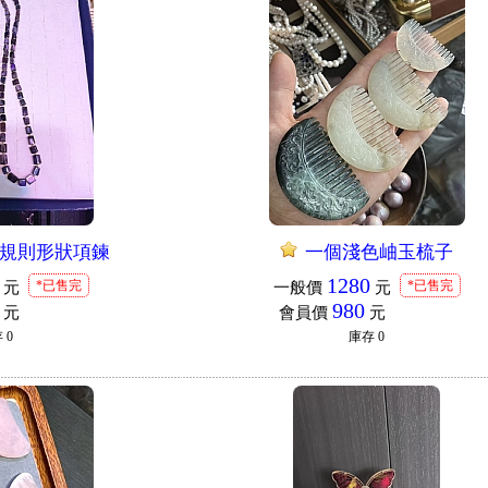
規則形狀項鍊
一個淺色岫玉梳子
1280
*已售完
*已售完
元
一般價
元
980
元
會員價
元
存
0
庫存
0