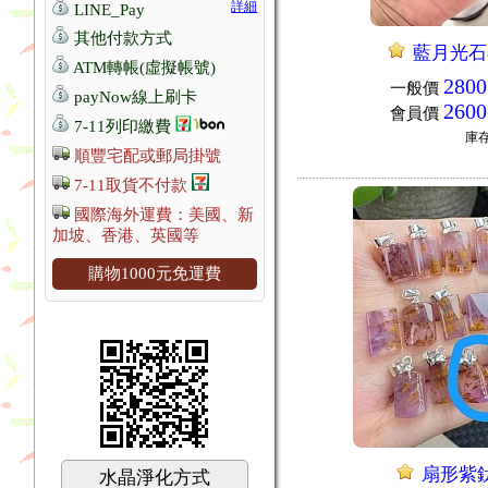
詳細
LINE_Pay
其他付款方式
藍月光石
ATM轉帳(虛擬帳號)
2800
一般價
payNow線上刷卡
2600
會員價
7-11列印繳費
庫
順豐宅配或郵局掛號
7-11取貨不付款
國際海外運費：美國、新
加坡、香港、英國等
購物1000元免運費
扇形紫
水晶淨化方式