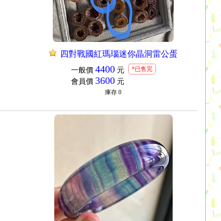
四對戰國紅瑪瑙迷你晶洞雷公蛋
4400
*已售完
一般價
元
3600
會員價
元
庫存
0