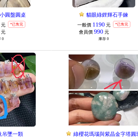
小圓盤圓桌
貓眼綠鋰輝石手鍊
1190
*已售完
*已售完
元
一般價
元
990
元
會員價
元
存
0
庫存
0
鈦吊墜一顆
綠櫻花瑪瑙與紫晶金字塔圓