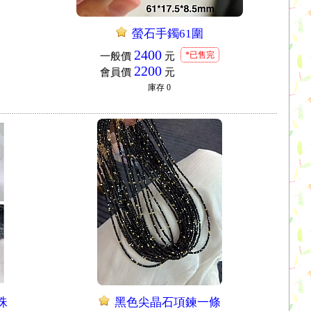
螢石手鐲61圍
2400
*已售完
一般價
元
2200
會員價
元
庫存
0
珠
黑色尖晶石項鍊一條