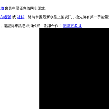
社群
會員專屬優惠價同步開放。
官方帳號
或
社群
，隨時掌握最新水晶上架資訊，搶先擁有第一手能量
晶
，
請記得來訊息取消代找，謝謝合作！
閱讀更多 ⬇