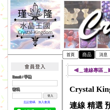
⫷＿連線專區＿
Email / 手機
Crystal 
密碼
登入
忘記密碼
加入會員
連線 精選 