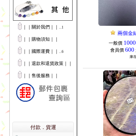
｜｜關於我們｜｜
...1
兩個金
｜｜購物須知｜｜
1000
一般價
600
會員價
｜｜國際運費｜｜
...6
庫
｜｜退款和退貨政策｜｜
｜｜售後服務｜｜
付款．貨運