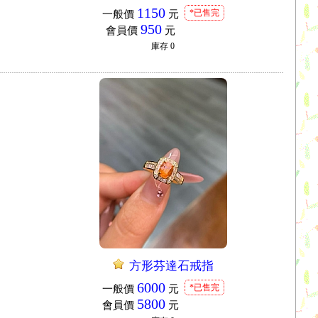
1150
*已售完
一般價
元
950
會員價
元
庫存
0
方形芬達石戒指
6000
*已售完
一般價
元
5800
會員價
元