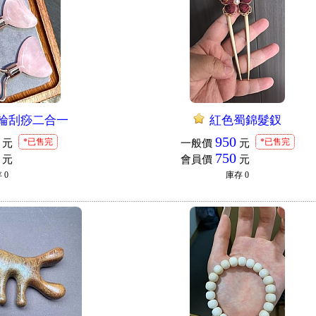
輪刮痧二合一
紅色蜀錦髮釵
950
*已售完
*已售完
元
一般價
元
750
元
會員價
元
存
0
庫存
0