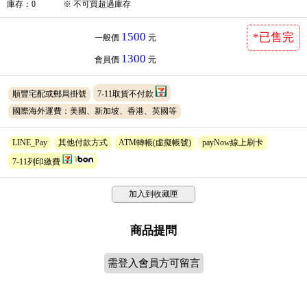
庫存
：
0
※
不可買超過庫存
1500
*已售完
一般價
元
1300
會員價
元
順豐宅配或郵局掛號
7-11取貨不付款
國際海外運費：美國、新加坡、香港、英國等
LINE_Pay
其他付款方式
ATM轉帳(虛擬帳號)
payNow線上刷卡
7-11列印繳費
加入到收藏匣
商品提問
需登入會員方可留言