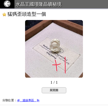
水晶王國瑾隆晶礦秘境
猛獁歪頭造型一個
1 / 1
展開圖
分類位置
：
⫷＿連線專區＿⫸