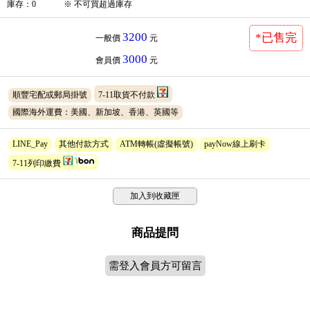
庫存
：
0
※
不可買超過庫存
3200
*已售完
一般價
元
3000
會員價
元
順豐宅配或郵局掛號
7-11取貨不付款
國際海外運費：美國、新加坡、香港、英國等
LINE_Pay
其他付款方式
ATM轉帳(虛擬帳號)
payNow線上刷卡
7-11列印繳費
加入到收藏匣
商品提問
需登入會員方可留言