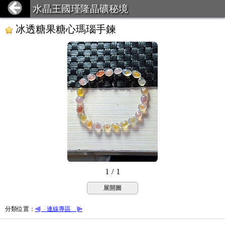
水晶王國瑾隆晶礦秘境
冰透糖果糖心瑪瑙手鍊
1 / 1
展開圖
分類位置
：
⫷＿連線專區＿⫸