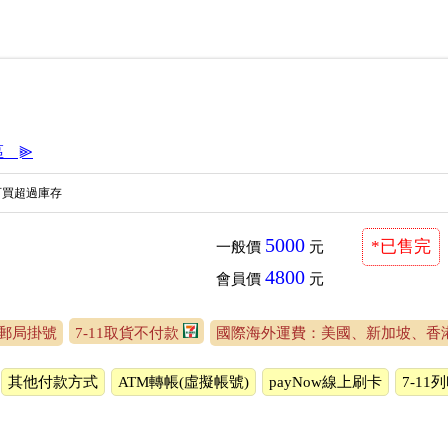
區＿⫸
可買超過庫存
5000
*已售完
一般價
元
4800
會員價
元
郵局掛號
7-11取貨不付款
國際海外運費：美國、新加坡、香
其他付款方式
ATM轉帳(虛擬帳號)
payNow線上刷卡
7-1