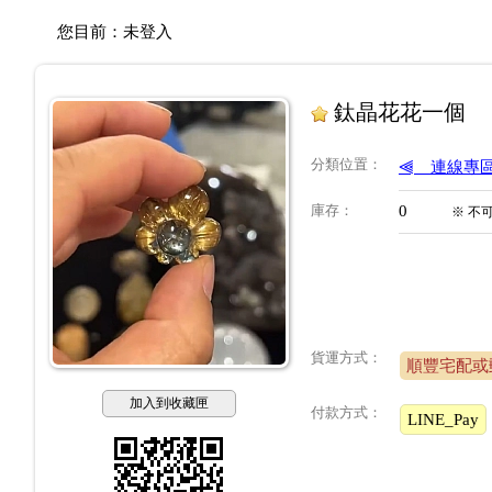
您目前：
未登入
鈦晶花花一個
分類位置
：
⫷＿連線專
庫存
：
0
※
不
貨運方式：
順豐宅配或
加入到收藏匣
付款方式：
LINE_Pay