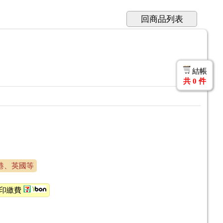
回商品列表
結帳
共
0
件
港、英國等
1列印繳費