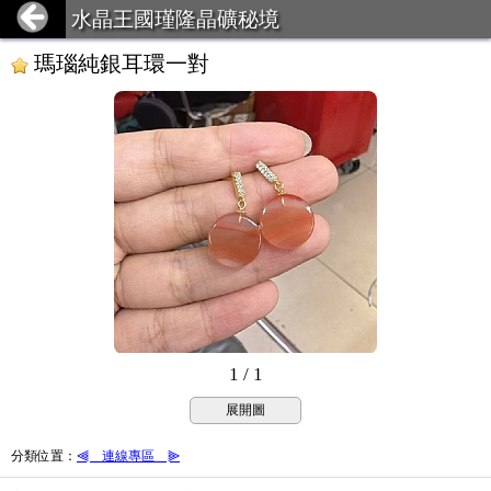
水晶王國瑾隆晶礦秘境
瑪瑙純銀耳環一對
1 / 1
展開圖
分類位置
：
⫷＿連線專區＿⫸