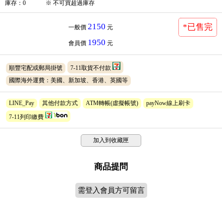
庫存
：
0
※
不可買超過庫存
2150
*已售完
一般價
元
1950
會員價
元
順豐宅配或郵局掛號
7-11取貨不付款
國際海外運費：美國、新加坡、香港、英國等
LINE_Pay
其他付款方式
ATM轉帳(虛擬帳號)
payNow線上刷卡
7-11列印繳費
加入到收藏匣
商品提問
需登入會員方可留言