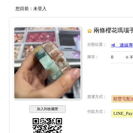
您目前：
未登入
兩條櫻花瑪瑙
分類位置
：
⫷＿連線專
庫存
：
0
※
貨運方式：
順豐宅配
加入到收藏匣
付款方式：
LINE_Pay