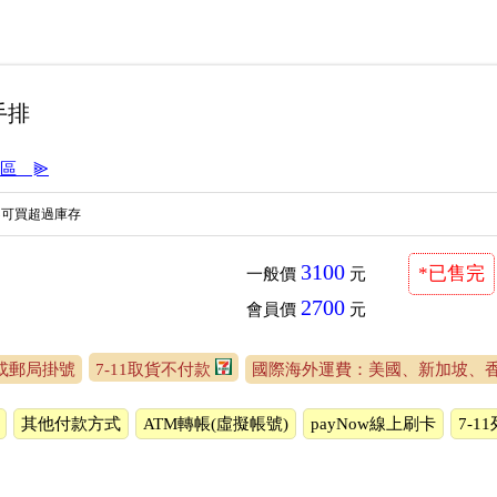
手排
區＿⫸
不可買超過庫存
3100
*已售完
一般價
元
2700
會員價
元
或郵局掛號
7-11取貨不付款
國際海外運費：美國、新加坡、
其他付款方式
ATM轉帳(虛擬帳號)
payNow線上刷卡
7-1