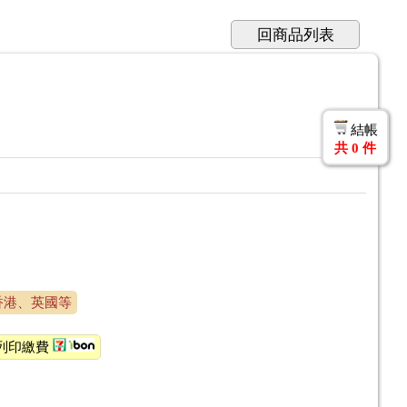
回商品列表
結帳
共
0
件
香港、英國等
1列印繳費