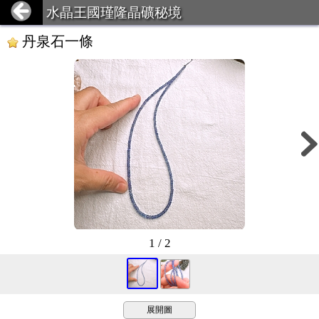
水晶王國瑾隆晶礦秘境
丹泉石一條
1 / 2
展開圖