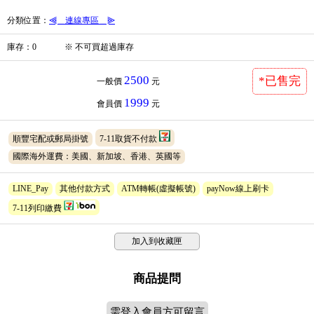
分類位置
：
⫷＿連線專區＿⫸
庫存
：
0
※
不可買超過庫存
2500
*已售完
一般價
元
1999
會員價
元
順豐宅配或郵局掛號
7-11取貨不付款
國際海外運費：美國、新加坡、香港、英國等
LINE_Pay
其他付款方式
ATM轉帳(虛擬帳號)
payNow線上刷卡
7-11列印繳費
加入到收藏匣
商品提問
需登入會員方可留言