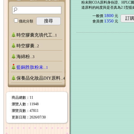
粉未附COA原料身份證、HPLC
道原料的純度與是否真為2:1型藍
1800
一般價
元
訂
1350
搜尋
會員價
元
僅此分類
時空膠囊充填代工
...1
時空膠囊
...2
海綿粉
...3
藍銅胜肽粉未
...1
保養品化妝品DIY原料
...4
商品總數
：11
瀏覽人數
：
11948
瀏覽頁數
：
47811
更新日期
：2026/07/30