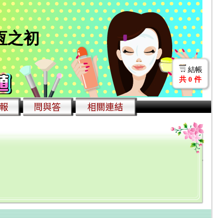
永恆之初
結帳
共
0
件
!
diol（乙炔雌二醇)