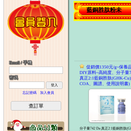
因系統問題常發生購買後訂單並未傳送至信箱以至於沒
藍銅胜肽粉未
本網站產品全部無添加雌激素，請安心使用~食藥署明年禁用的雌激素
2014年09月 精華液、乳液、面膜、時空膠囊全系列
產品寄送方式可採用超商付款取貨、郵局寄送、郵局
開放免費加入會員，即可用會員價購買產品，並不定
消費金額滿三千元免運費
四大超商7-11、全家、萊爾富與OK 都可供選擇，超商
Email / 手機
因系統問題常發生購買後訂單並未傳送至信箱以至於沒
促銷價1350元/g~保
DIY原料~高純度、分子量74
本網站產品全部無添加雌激素，請安心使用~食藥署明年禁用的雌激素
密碼
真正2:1藍銅胜肽(GHK-Cu
COA、圖譜、使用說明書)
登入
忘記密碼
加入會員
查訂單
分子量742 Da 真正2:1藍銅胜肽(G