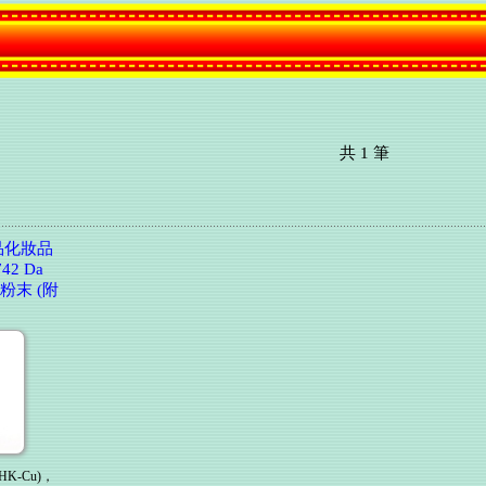
寄出，如購買後二天內未收到出貨通知，請跟網管聯絡詢問，謝謝您
Estradiol（雌二醇）、Estrone（雌酮）和Ethinyl estra
產品廣告內容通過台中市衛生局審核
貨到付款三種方式
期寄送最新的美容資訊與產品訊息。
共
1
筆
付款取貨60元，取貨更方便!!
寄出，如購買後二天內未收到出貨通知，請跟網管聯絡詢問，謝謝您
養品化妝品
2 Da
Estradiol（雌二醇）、Estrone（雌酮）和Ethinyl estra
)粉末 (附
HK-Cu)，