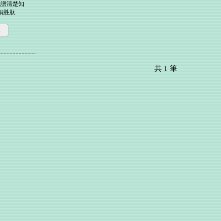
圖譜清楚知
銅胜肽
購
共
1
筆